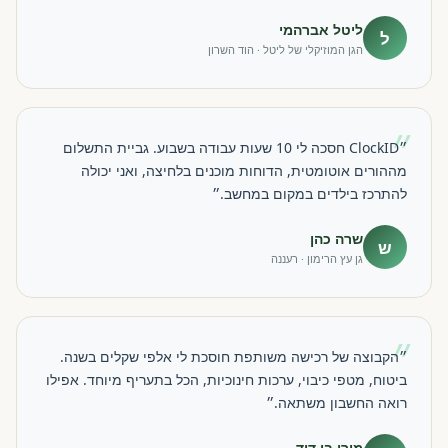
ליטל אברהמי
ל
הגן המוזיקלי של ליטל · הוד השרון
״
״ClockID חסכה לי 10 שעות עבודה בשבוע. גביית התשלום
מההורים אוטומטית, הדוחות מוכנים בלחיצה, ואני יכולה
להתרכז בילדים במקום במחשב.״
שרה כהן
ש
גן עץ הרימון · רעננה
״
״הקבוצה של רכישה משותפת חוסכת לי אלפי שקלים בשנה.
ביטוח, מטפי כיבוי, ערכות חינוכיות, הכל בתעריף מיוחד. אפילו
רואה החשבון משתאה.״
מירי בן דוד