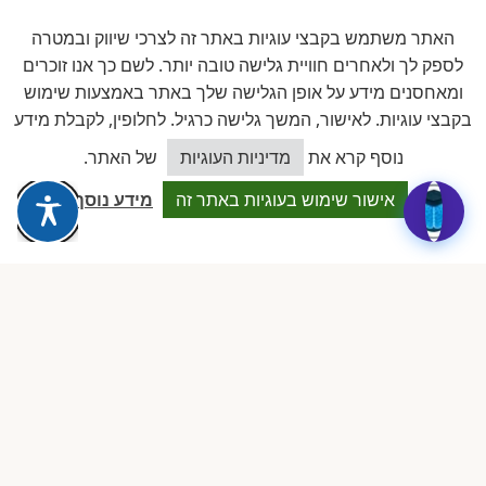
האתר משתמש בקבצי עוגיות באתר זה לצרכי שיווק ובמטרה
לספק לך ולאחרים חוויית גלישה טובה יותר. לשם כך אנו זוכרים
ביקורות אמיתיות ב-GOOGLE
ומאחסנים מידע על אופן הגלישה שלך באתר באמצעות שימוש
דירוג 5 ★ מתוך 5
בקבצי עוגיות. לאישור, המשך גלישה כרגיל. לחלופין, לקבלת מידע
כיצד אוכל לסייע?
נוסף קרא את
מדיניות העוגיות
של האתר.
★★★★★
על בסיס
11 ביקורות מאומתות
אישור שימוש בעוגיות באתר זה
מידע נוסף
לכל הביקורות ב-Google
Dalia attia
D
לפני שבוע · Google Reviews
★★★★★
״עמותה מקצועית ביותר, נותנת מענה אמיתי לבעלות מעונות פרטיים.
תמיכה משפטית, השתלמויות והסדרים שווי זהב.״