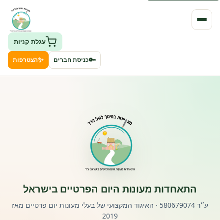
עגלת קניות
✨
🔑
כניסת חברים
הצטרפות
העמותה
חיפוש גני ילדים ונותני שירותים
ClockID – מערכת ניהול גנים
רישוי וחקיקה
התאחדות מעונות היום הפרטיים בישראל
פורטל לוח מודעות דרושים עובדים
ע״ר 580679074 · האיגוד המקצועי של בעלי מעונות יום פרטיים מאז
2019