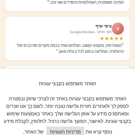
תמיכה משפטית, השתלמויות והסדרים שווי זהב.״
ציפי שיף
צ
לפני חודש · Google Reviews
★★★★★
״הצוות זמין, מקצועי וקשוב. הצלתם אותי בכמה מקרים מורכבים מול
הרגולציה. ממליצה בחום לכל בעלת מעון.״
רוני בכר
ר
לפני חודשיים · Google Reviews
האתר משתמש בקבצי עוגיות
★★★★★
״ההצטרפות הייתה ההחלטה הטובה ביותר שעשיתי. ClockID לבדה
האתר משתמש בקבצי עוגיות באתר זה לצרכי שיווק ובמטרה
מצדיקה את החברות. הכל אוטומטי, מסודר וחוסך שעות.״
לספק לך ולאחרים חוויית גלישה טובה יותר. לשם כך אנו זוכרים
ומאחסנים מידע על אופן הגלישה שלך באתר באמצעות שימוש
בקבצי עוגיות. לאישור, המשך גלישה כרגיל. לחלופין, לקבלת מידע
יעל בן חיים
י
לפני 3 חודשים · Google Reviews
כיצד אוכל לסייע?
נוסף קרא את
מדיניות העוגיות
של האתר.