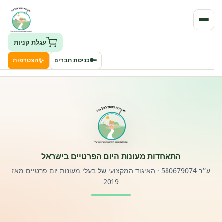
עגלת קניות
✨
🔑
כניסת חברים
הצטרפות
העמותה
חיפוש גני ילדים ונותני שירותים
ClockID – מערכת ניהול גנים
התאחדות מעונות היום הפרטיים בישראל
רישוי וחקיקה
ע״ר 580679074 · האיגוד המקצועי של בעלי מעונות יום פרטיים מאז
2019
פורטל לוח מודעות דרושים עובדים