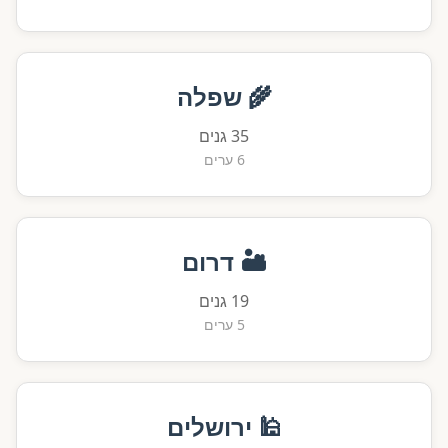
🌾 שפלה
35 גנים
6 ערים
🏜️ דרום
19 גנים
5 ערים
🕌 ירושלים