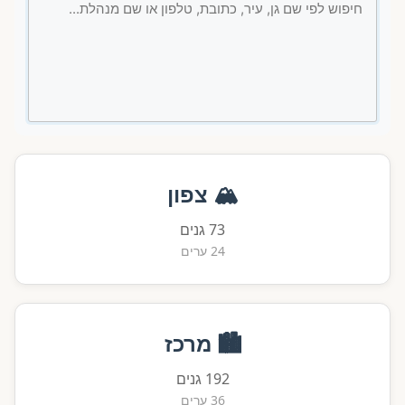
🏔️ צפון
73 גנים
24 ערים
🏙️ מרכז
192 גנים
36 ערים