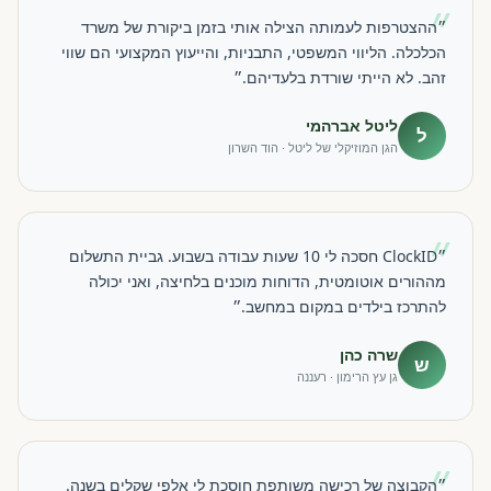
״
״ההצטרפות לעמותה הצילה אותי בזמן ביקורת של משרד
הכלכלה. הליווי המשפטי, התבניות, והייעוץ המקצועי הם שווי
זהב. לא הייתי שורדת בלעדיהם.״
ליטל אברהמי
ל
הגן המוזיקלי של ליטל · הוד השרון
״
״ClockID חסכה לי 10 שעות עבודה בשבוע. גביית התשלום
מההורים אוטומטית, הדוחות מוכנים בלחיצה, ואני יכולה
להתרכז בילדים במקום במחשב.״
שרה כהן
ש
גן עץ הרימון · רעננה
״
״הקבוצה של רכישה משותפת חוסכת לי אלפי שקלים בשנה.