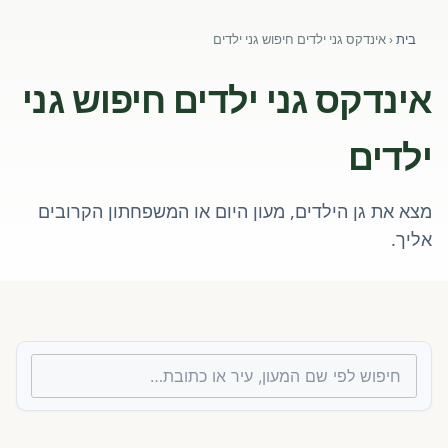
פורומים ולוח מודעות
בית
‹
אינדקס גני ילדים חיפוש גני ילדים
אזור לחברים
אינדקס גני ילדים חיפוש גני
השתלמויות וקורסים לגננות ולצוותי חינוך | גיל הרך 0-6
ילדים
מרכז ידע ומאמרים
מצא את גן הילדים, מעון היום או המשפחתון הקרובים
רישום חבר חדש
אליך.
חנות עזרים ומוצרים
צור קשר
פורטל רואי חשבון