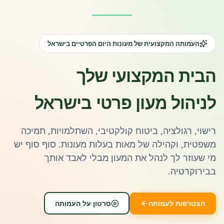
פורומים ולוח מודעות
אזור לחברים
העמותה המקצועית של מעונות היום הפרטיים בישראל
השתלמויות וקורסים לגננות ולצוותי חינוך | גיל הרך 0-6
הבית המקצועי שלך
מרכז ידע ומאמרים
לניהול מעון פרטי
בישראל
רישום חבר חדש
רישוי, רגולציה, ביטוח קולקטיבי, השתלמויות, תמיכה
חנות עזרים ומוצרים
משפטית, וקהילה של מאות בעלות מעונות. סוף סוף יש
מי שעוזר לך לנהל את המעון מבלי לאבד אותך
בבירוקרטיה.
צור קשר
פורטל רואי חשבון
הצטרפות לעמותה
סרטון על העמותה