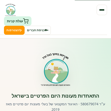
עגלת קניות
✨
🔑
כניסת חברים
הצטרפות
העמותה
חיפוש גני ילדים ונותני שירותים
ClockID – מערכת ניהול גנים
רישוי וחקיקה
התאחדות מעונות היום הפרטיים בישראל
פורטל לוח מודעות דרושים עובדים
ע״ר 580679074 · האיגוד המקצועי של בעלי מעונות יום פרטיים מאז
2019