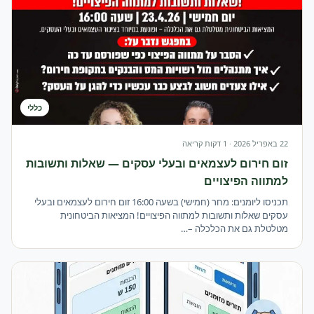
חדש ובחינם לחברי ההתאחדות מערכת נוכחות
Ganapp
קבלת אישור להפעלת מסגרות לפעוטות בגילאי 3-0
חיפוש גני ילדים ומעונות יום חברים בהתאחדות
ברוכים הבאים הרשמו עכשיו
כללי
מפעילות ומפעילי גנים ומעונות, נמאס לכם
מהניירת? — קלוקיד
22 באפריל 2026 · 1 דקות קריאה
מחשבון עזר לחישוב תפוסה ותקינה במעונות יום
זום חירום לעצמאים ובעלי עסקים — שאלות ותשובות
רישום להשתלמויות מקצועיות לצוותי החינוך - עם
למתווה הפיצויים
ד״ר טרי גולדשטיין תשפ״ו
תכניסו ליומנים: מחר (חמישי) בשעה 16:00 זום חירום לעצמאים ובעלי
לוח חופשות מעונות יום תשפ\"ה 2025-2026
עסקים שאלות ותשובות למתווה הפיצויים! המציאות הביטחונית
מטלטלת גם את הכלכלה –…
סדר יום וקשר עם הורים במעון
תיק מעון
תברואה הגיינה מזון ותפריטים
תקנות כיבוי אש