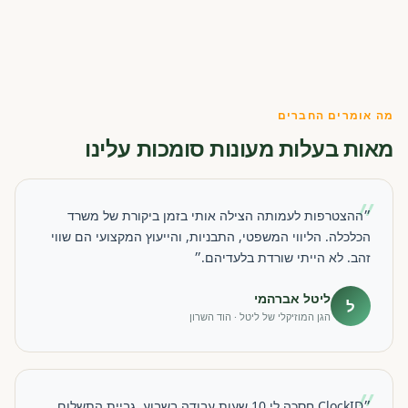
מה אומרים החברים
מאות בעלות מעונות סומכות עלינו
״
״ההצטרפות לעמותה הצילה אותי בזמן ביקורת של משרד
הכלכלה. הליווי המשפטי, התבניות, והייעוץ המקצועי הם שווי
זהב. לא הייתי שורדת בלעדיהם.״
ליטל אברהמי
ל
הגן המוזיקלי של ליטל · הוד השרון
״
״ClockID חסכה לי 10 שעות עבודה בשבוע. גביית התשלום