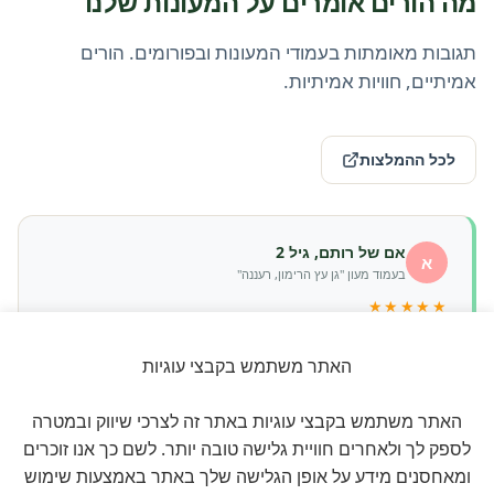
מה הורים אומרים על המעונות שלנו
תגובות מאומתות בעמודי המעונות ובפורומים. הורים
אמיתיים, חוויות אמיתיות.
לכל ההמלצות
אם של רותם, גיל 2
א
בעמוד מעון "גן עץ הרימון, רעננה"
★★★★★
״הצוות במעון מקסים, אכפתי ומקצועי. רותם רץ בבוקר לגן, וזה
הסימן הכי חשוב.״
האתר משתמש בקבצי עוגיות
האתר משתמש בקבצי עוגיות באתר זה לצרכי שיווק ובמטרה
לספק לך ולאחרים חוויית גלישה טובה יותר. לשם כך אנו זוכרים
אבא של ליאם, גיל 1.5
ד
ומאחסנים מידע על אופן הגלישה שלך באתר באמצעות שימוש
בעמוד מעון "הגן המוזיקלי של ליטל"