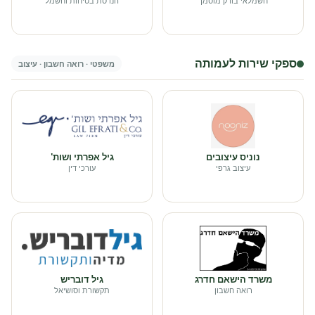
חשמלאי בודק מוסמך
הנדסת בטיחות וחשמל
ספקי שירות לעמותה
משפטי · רואה חשבון · עיצוב
נוניס עיצובים
גיל אפרתי ושות'
עיצוב גרפי
עורכי דין
משרד הישאם חדרג
גיל דובריש
רואה חשבון
תקשורת וסושיאל