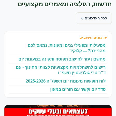
חדשות, רגולציה ומאמרים מקצועיים
לכל העדכונים
מפעילות ומפעילי גנים ומעונות, נמאס לכם
עדכונים חשובים
מהניירת? — קלוקיד
מחשבון עזר לחישוב תפוסה ותקינה במעונות יום
רישום להשתלמויות מקצועיות לצוותי החינוך - עם
ד״ר טרי גולדשטיין תשפ״ו
לוח חופשות מעונות יום תשפ\"ה 2025-2026
סדר יום וקשר עם הורים במעון
תיק מעון
תברואה הגיינה מזון ותפריטים
תקנות כיבוי אש
ביטלנו את השימוש החורג