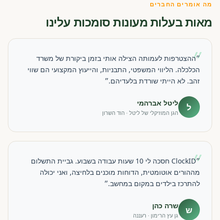
מה אומרים החברים
מאות בעלות מעונות סומכות עלינו
״
״ההצטרפות לעמותה הצילה אותי בזמן ביקורת של משרד
הכלכלה. הליווי המשפטי, התבניות, והייעוץ המקצועי הם שווי
זהב. לא הייתי שורדת בלעדיהם.״
ליטל אברהמי
ל
הגן המוזיקלי של ליטל · הוד השרון
״
״ClockID חסכה לי 10 שעות עבודה בשבוע. גביית התשלום
מההורים אוטומטית, הדוחות מוכנים בלחיצה, ואני יכולה
להתרכז בילדים במקום במחשב.״
שרה כהן
ש
גן עץ הרימון · רעננה