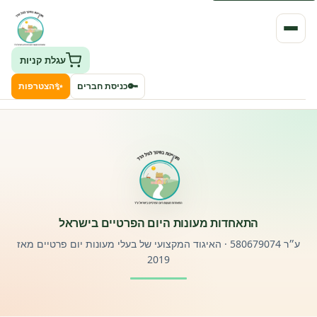
עגלת קניות
✨
🔑
כניסת חברים
הצטרפות
העמותה
חיפוש גני ילדים ונותני שירותים
ClockID – מערכת ניהול גנים
התאחדות מעונות היום הפרטיים בישראל
רישוי וחקיקה
ע״ר 580679074 · האיגוד המקצועי של בעלי מעונות יום פרטיים מאז
2019
פורטל לוח מודעות דרושים עובדים