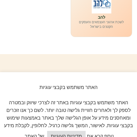
להב
לשכת ארגוני העצמאים והעסקים
הקטנים בישראל
ביקורות אמיתיות ב-GOOGLE
דירוג 5 ★ מתוך 5
האתר משתמש בקבצי עוגיות
★★★★★
על בסיס
11 ביקורות מאומתות
האתר משתמש בקבצי עוגיות באתר זה לצרכי שיווק ובמטרה
לספק לך ולאחרים חוויית גלישה טובה יותר. לשם כך אנו זוכרים
לכל הביקורות ב-Google
ומאחסנים מידע על אופן הגלישה שלך באתר באמצעות שימוש
בקבצי עוגיות. לאישור, המשך גלישה כרגיל. לחלופין, לקבלת מידע
כיצד אוכל לסייע?
נוסף קרא את
מדיניות העוגיות
של האתר.