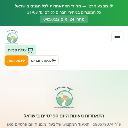
🎉 מבצע ארצי — מחירי ההתאחדות לכל הגנים בישראל
כל המוצרים במחירי חברים לכולם עד 31/08
נותרו 24 ימים 04:50:21
עגלת קניות
✨
🔑
כניסת חברים
הצטרפות
העמותה
חיפוש גני ילדים ונותני שירותים
ClockID – מערכת ניהול גנים
התאחדות מעונות היום הפרטיים בישראל
רישוי וחקיקה
ע״ר 580679074 · האיגוד המקצועי של בעלי מעונות יום פרטיים מאז