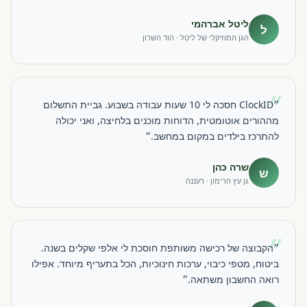
ליטל אברהמי
ל
הגן המוזיקלי של ליטל · הוד השרון
״
״ClockID חסכה לי 10 שעות עבודה בשבוע. גביית התשלום
מההורים אוטומטית, הדוחות מוכנים בלחיצה, ואני יכולה
להתרכז בילדים במקום במחשב.״
שרה כהן
ש
גן עץ הרימון · רעננה
״
״הקבוצה של רכישה משותפת חוסכת לי אלפי שקלים בשנה.
ביטוח, מטפי כיבוי, ערכות חינוכיות, הכל בתעריף מיוחד. אפילו
רואה החשבון משתאה.״