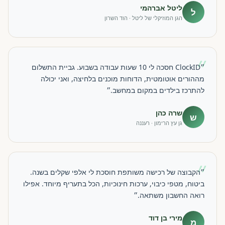
ליטל אברהמי
ל
הגן המוזיקלי של ליטל · הוד השרון
״
״ClockID חסכה לי 10 שעות עבודה בשבוע. גביית התשלום
מההורים אוטומטית, הדוחות מוכנים בלחיצה, ואני יכולה
להתרכז בילדים במקום במחשב.״
שרה כהן
ש
גן עץ הרימון · רעננה
״
״הקבוצה של רכישה משותפת חוסכת לי אלפי שקלים בשנה.
ביטוח, מטפי כיבוי, ערכות חינוכיות, הכל בתעריף מיוחד. אפילו
רואה החשבון משתאה.״
מירי בן דוד
מ