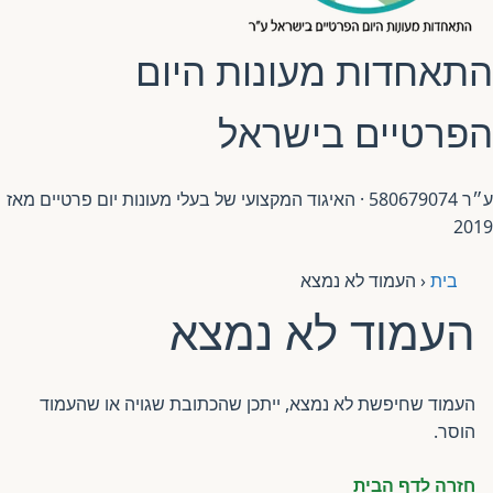
פורטל לוח מודעות דרושים עובדים
התאחדות מעונות היום
פורומים ולוח מודעות
הפרטיים בישראל
אזור לחברים
ע״ר 580679074 · האיגוד המקצועי של בעלי מעונות יום פרטיים מאז
2019
השתלמויות וקורסים לגננות ולצוותי חינוך | גיל הרך 0-6
בית
‹
העמוד לא נמצא
מרכז ידע ומאמרים
העמוד לא נמצא
רישום חבר חדש
העמוד שחיפשת לא נמצא, ייתכן שהכתובת שגויה או שהעמוד
חנות עזרים ומוצרים
הוסר.
צור קשר
חזרה לדף הבית