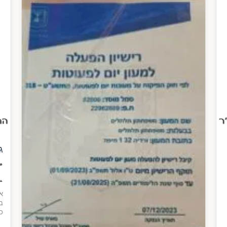
ן
ה

ות
בה
..