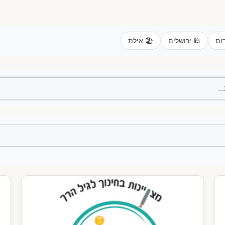
רום
🕌 ירושלים
🏖️ אילת