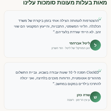
מאות בעלות מעונות סומכות עלינו
״
״ההצטרפות לעמותה הצילה אותי בזמן ביקורת של משרד
הכלכלה. הליווי המשפטי, התבניות, והייעוץ המקצועי הם שווי
זהב. לא הייתי שורדת בלעדיהם.״
ליטל אברהמי
ל
הגן המוזיקלי של ליטל · הוד השרון
״
״ClockID חסכה לי 10 שעות עבודה בשבוע. גביית התשלום
מההורים אוטומטית, הדוחות מוכנים בלחיצה, ואני יכולה
להתרכז בילדים במקום במחשב.״
שרה כהן
ש
גן עץ הרימון · רעננה