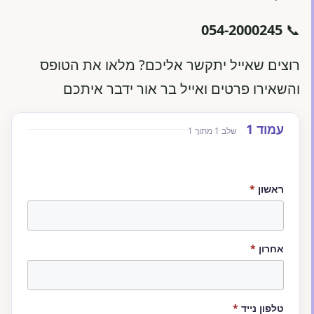
054-2000245
📞
רוצים שאייל יתקשר אליכם? מלאו את הטופס
והשאירו פרטים ואייל בר אור ידבר איתכם
דלג לתוכן הטופס
עמוד 1
שלב 1 מתוך 1
Website (leave blank)
חובה
ראשון
*
חובה
אחרון
*
חובה
טלפון נייד
*