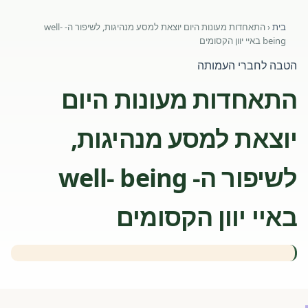
פורומים ולוח מודעות
בית
‹
התאחדות מעונות היום יוצאת למסע מנהיגות, לשיפור ה- well-
being באיי יוון הקסומים
אזור לחברים
הטבה לחברי העמותה
השתלמויות וקורסים לגננות ולצוותי חינוך | גיל הרך 0-6
התאחדות מעונות היום
מרכז ידע ומאמרים
יוצאת למסע מנהיגות,
רישום חבר חדש
לשיפור ה- well- being
חנות עזרים ומוצרים
באיי יוון הקסומים
צור קשר
פורטל רואי חשבון