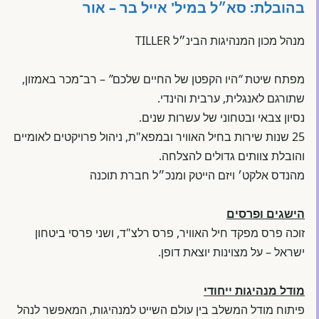
בהובלת: סא״ל במיל' אייל בר – אור
מנהל מכון המנהיגות הבינ״ל TILLER
מפתח שיטת
“
היו הקפטן של החיים שלכם
”
– רב־מכר באמזון,
שתורגם לאנגלית, ערבית והינדי.
נסיון צבאי ובטחוני של עשרות שנים.
25 שנות שירות בחיל האוויר ובמפא"ת, ניהול פרויקטים לאומיים
והובלת צוותים גדולים להצלחה.
מהנדס אלקט׳ ויזם הייטק ומנכ״ל חברת תוכנה
הישגים ופרסים
זוכה פרס מפקד חיל האוויר, פרס רלצ"ד, ושני פרסי ביטחון
ישראל – על מצוינות יוצאת דופן.
מודל מנהיגות ייחודי
פיתוח מודל המשלב בין עולם השייט למנהיגות, המאפשר לנהל