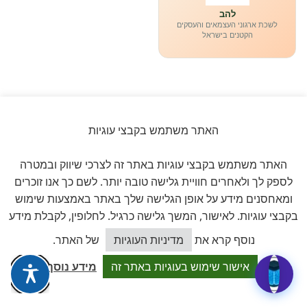
להב
לשכת ארגוני העצמאים והעסקים
הקטנים בישראל
האתר משתמש בקבצי עוגיות
ביקורות אמיתיות ב-GOOGLE
דירוג 5 ★ מתוך 5
האתר משתמש בקבצי עוגיות באתר זה לצרכי שיווק ובמטרה
לספק לך ולאחרים חוויית גלישה טובה יותר. לשם כך אנו זוכרים
★★★★★
ומאחסנים מידע על אופן הגלישה שלך באתר באמצעות שימוש
על בסיס
11 ביקורות מאומתות
בקבצי עוגיות. לאישור, המשך גלישה כרגיל. לחלופין, לקבלת מידע
כיצד אוכל לסייע?
לכל הביקורות ב-Google
נוסף קרא את
מדיניות העוגיות
של האתר.
אישור שימוש בעוגיות באתר זה
מידע נוסף
Dalia attia
D