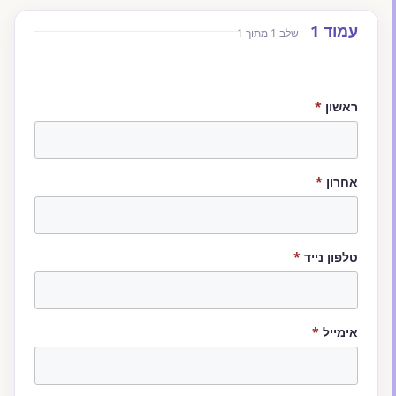
דלג לתוכן הטופס
עמוד 1
שלב 1 מתוך 1
Website (leave blank)
חובה
ראשון
*
חובה
אחרון
*
חובה
טלפון נייד
*
חובה
אימייל
*