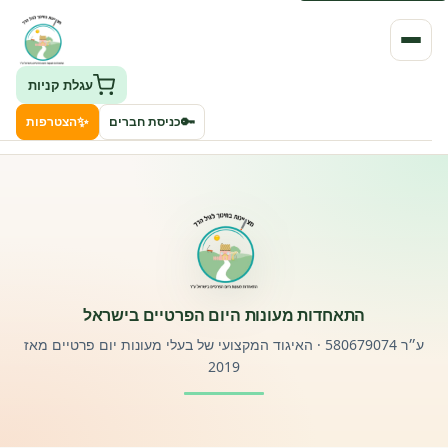
עגלת קניות
✨
🔑
כניסת חברים
הצטרפות
העמותה
חיפוש גני ילדים ונותני שירותים
ClockID – מערכת ניהול גנים
התאחדות מעונות היום הפרטיים בישראל
רישוי וחקיקה
ע״ר 580679074 · האיגוד המקצועי של בעלי מעונות יום פרטיים מאז
2019
פורטל לוח מודעות דרושים עובדים