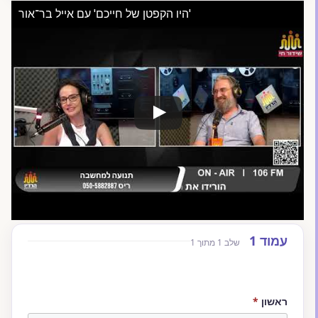
'היו הקפטן של חייכם' עם אייל בר־אור
דלג לתוכן הטופס
עמוד 1
שלב 1 מתוך 1
Website (leave blank)
חובה
ראשון
*