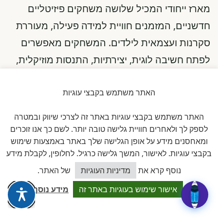
מארז ייחודי המכיל שלושה משחקים פיזיטליים
חדשניים, המזמנים חוויית למידה פעילה, מעוררת
סקרנות ועצמאית לילדים. המשחקים מאפשרים
לפתח חשיבה לוגית, יצירתיות, התנסות מוזיקלית,
חקר תרבויות וגאוגרפיה — וכל זאת באמצעות
האתר משתמש בקבצי עוגיות
שילוב חכם של אביזרים מוחשיים וטאבלט או
אייפד. המארז מציע סביבות למידה מגוונות
האתר משתמש בקבצי עוגיות באתר זה לצרכי שיווק ובמטרה
ועשירות במשוב מיידי, שמעודדות חקירה, בנייה,
לספק לך ולאחרים חוויית גלישה טובה יותר. לשם כך אנו זוכרים
ומאחסנים מידע על אופן הגלישה שלך באתר באמצעות שימוש
פתרון בעיות ולמידה מבוססת עניין והנאה.
בקבצי עוגיות. לאישור, המשך גלישה כרגיל. לחלופין, לקבלת מידע
כיצד אוכל לסייע?
טבלט/ אייפד להפעלת המשחקים- ניתן לרכוש או
נוסף קרא את
מדיניות העוגיות
של האתר.
לבדוק תאימות מכשיר באמצעות גורם מקצועי
אישור שימוש בעוגיות באתר זה
מידע נוסף
מטעם גורדון