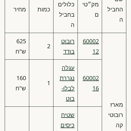
מק״טי
כלולים
החביל
כמות
מחיר
ם
בחביל
ה
ה
60002
רובוט
625
2
12
בודד
ש"ח
עגלה
60002
נגררת
160
1
16
לבלו-
ש"ח
בוט
מארז
רובוטי
שטיח
קה
כיסים