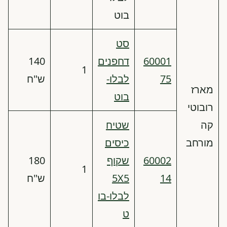
בוט
סט
60001
דחפנים
140
1
75
לבלו-
ש"ח
מארז
בוט
רובוטי
קה
שטיח
מורחב
כיסים
60002
שקוף
180
1
14
5X5
ש"ח
לבלו-בו
ט