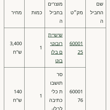
שם
מוצרים
החביל
מק״ט
בחביל
כמות
מחיר
ה
ה
שישיית
60001
רובוטי
3,400
1
25
ם בלו
ש"ח
בוט
סר
תושבו
60001
ת כלי
140
1
76
כתיבה
ש"ח
לבלו-