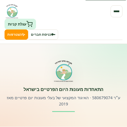
עגלת קניות
✨
🔑
כניסת חברים
הצטרפות
העמותה
חיפוש גני ילדים ונותני שירותים
ClockID – מערכת ניהול גנים
התאחדות מעונות היום הפרטיים בישראל
רישוי וחקיקה
ע״ר 580679074 · האיגוד המקצועי של בעלי מעונות יום פרטיים מאז
2019
פורטל לוח מודעות דרושים עובדים