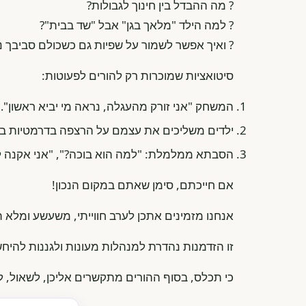
? מה ההבדל בין חינוך לגבולות?
? למה הילד "מלאך בגן" אבל "שד בבית"?
? ואיך אפשר לשמור על שפיות גם כשכולם סביבך נ
סיטואציות שמוכרות רק להורים לפעוטות:
המשחק "אני זורק מהעגלה, נראה מי יביא ראשון"
ילדים משליכים את עצמם על הרצפה בדרמטיות בא
הסבתא ממלמלת: "למה הוא בוכה?", "אני אקנה לו"
אם חייכתם, סימן שאתם במקום הנכון!
אנחנו מזמינים אתכן לערב חווייתי, משעשע ומלא ת
זו הזדמנות נהדרת למנהלות מעונות ולגננות להיח
כי תכלס, בסוף ההורים מתקשרים אליכן, לשאול, לד