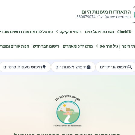
התאחדות מעונות היום
הפרטיים בישראל · ע״ר 580679074
ClockID – מערכת ניהול גנים
רישוי וחקיקה
פורטל לוח מודעות דרושים עובדי
ינוך | גיל הרך 0-6
מרכז ידע ומאמרים
רישום חבר חדש
חנות עזרים ומוצרי
🌳
🏫
🔍
חיפוש גני ילדים
חיפוש מעונות יום
חיפוש מעונות פרטיים