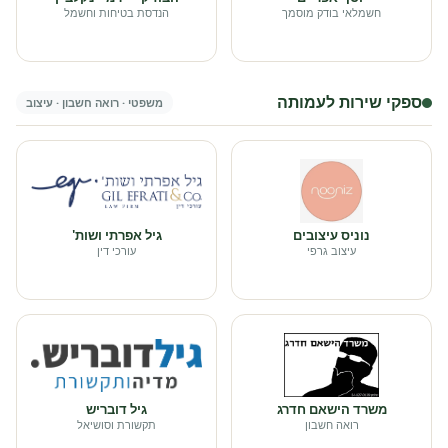
חשמלאי בודק מוסמך
הנדסת בטיחות וחשמל
ספקי שירות לעמותה
משפטי · רואה חשבון · עיצוב
נוניס עיצובים
גיל אפרתי ושות'
עיצוב גרפי
עורכי דין
משרד הישאם חדרג
גיל דובריש
רואה חשבון
תקשורת וסושיאל