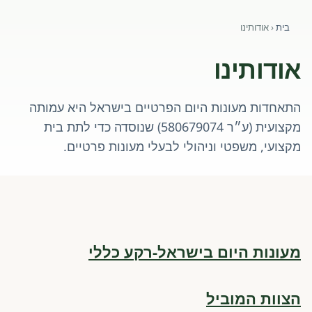
פורומים ולוח מודעות
בית
‹
אודותינו
אזור לחברים
אודותינו
השתלמויות וקורסים לגננות ולצוותי חינוך | גיל הרך 0-6
התאחדות מעונות היום הפרטיים בישראל היא עמותה
מרכז ידע ומאמרים
מקצועית (ע״ר 580679074) שנוסדה כדי לתת בית
מקצועי, משפטי וניהולי לבעלי מעונות פרטיים.
רישום חבר חדש
חנות עזרים ומוצרים
צור קשר
מעונות היום בישראל-רקע כללי
פורטל רואי חשבון
הצוות המוביל