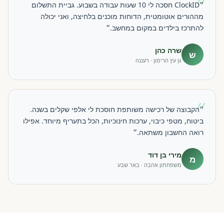
״
״ClockID חסכה לי 10 שעות עבודה בשבוע. גביית התשלום
מההורים אוטומטית, הדוחות מוכנים בלחיצה, ואני יכולה
להתרכז בילדים במקום במחשב.״
שרה כהן
ש
גן עץ הרימון · רעננה
״
״הקבוצה של רכישה משותפת חוסכת לי אלפי שקלים בשנה.
ביטוח, מטפי כיבוי, ערכות חינוכיות, הכל בתעריף מיוחד. אפילו
רואה החשבון משתאה.״
מירי בן דוד
מ
משפחתון אהבה · באר שבע