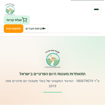
עגלת קניות
✨
🔑
כניסת חברים
הצטרפות
העמותה
חיפוש גני ילדים ונותני שירותים
ClockID – מערכת ניהול גנים
התאחדות מעונות היום הפרטיים בישראל
רישוי וחקיקה
ע״ר 580679074 · האיגוד המקצועי של בעלי מעונות יום פרטיים מאז
2019
פורטל לוח מודעות דרושים עובדים