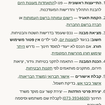
התייעצות ראשונית
— פנו ל
התאחדות מעונות היום
להבנת התהליך והדרישות המעודכנות.
הקמת תאגיד
—
רישום עמותה ברשם העמותות
או
חברה ברשם החברות
.
מציאת מבנה
— נכס שעומד בדרישות השטח והבטיחות.
חשוב:
בניגוד ל
מעונות יום
, לגני ילדים
אין פטור משימוש
חורג
. אם הנכס לא ייעודי למוסד חינוך — נדרש
היתר
שימוש חורג מהרשות המקומית
.
הכנת המבנה
— התאמה לתקני בטיחות: גידור, יציאות
חירום, מתקנים מותאמים לפי
תקנות הבטיחות
.
קבלת אישורים
—
אישור תברואי (משרד הבריאות)
,
אישור כיבוי אש
, בדיקת חשמל.
יצירת פרטי הזדהות
— יצירת קשר עם מוקד משרד
החינוך (
073-3934600
) לקבלת שם משתמש וסיסמה
למערכת.