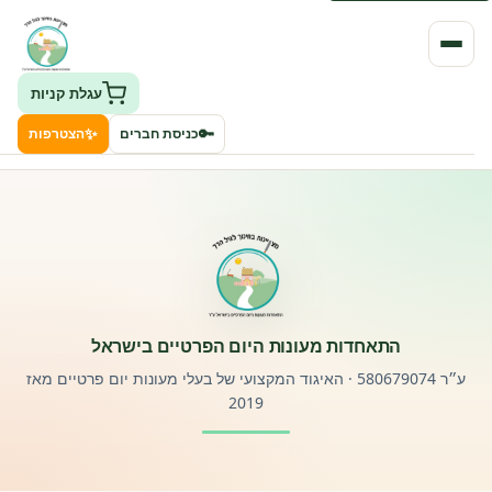
עגלת קניות
✨
🔑
כניסת חברים
הצטרפות
העמותה
חיפוש גני ילדים ונותני שירותים
ClockID – מערכת ניהול גנים
התאחדות מעונות היום הפרטיים בישראל
רישוי וחקיקה
ע״ר 580679074 · האיגוד המקצועי של בעלי מעונות יום פרטיים מאז
2019
פורטל לוח מודעות דרושים עובדים