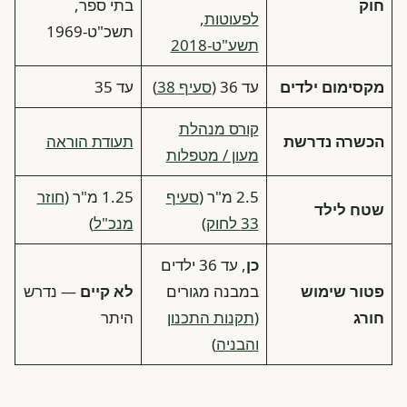
חוק
בתי ספר,
לפעוטות,
תשכ"ט-1969
תשע"ט-2018
מקסימום ילדים
עד 36 (
סעיף 38
)
עד 35
קורס מנהלת
הכשרה נדרשת
תעודת הוראה
מעון / מטפלות
2.5 מ"ר (
סעיף
1.25 מ"ר (
חוזר
שטח לילד
33 לחוק
)
מנכ"ל
)
כן
, עד 36 ילדים
פטור שימוש
במבנה מגורים
לא קיים
— נדרש
חורג
(
תקנות התכנון
היתר
והבניה
)