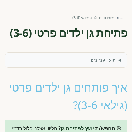
פורומים ולוח מודעות
בית
‹
פתיחת גן ילדים פרטי (3-6)
אזור לחברים
פתיחת גן ילדים פרטי (3-6)
השתלמויות וקורסים לגננות ולצוותי חינוך | גיל הרך 0-6
מרכז ידע ומאמרים
תוכן עניינים
רישום חבר חדש
איך פותחים גן ילדים פרטי
חנות עזרים ומוצרים
(גילאי 3-6)?
צור קשר
פורטל רואי חשבון
🎯
מחפש/ת
יועץ לפתיחת גן
?
הליווי אצלנו כלול בדמי