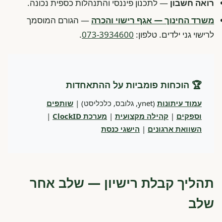
רואה חשבון
— לתכנון פיננסי והתנהלות כספית נכונה.
משרד החינוך — אגף רישוי והכרה
— הגורם המוסמך
לרישוי גני ילדים. טלפון:
073-3934600
.
🏆 הוכחות פומביות על ההתאחדות
עמוד עיתונות
(ynet, גלובס, כלכליסט) |
שותפים
וספקים
|
קהילה מקצועית
|
מערכת ClockID
|
השוואת ארגונים
|
הישגי כנסת
תהליך קבלת רישיון — שלב אחר
שלב