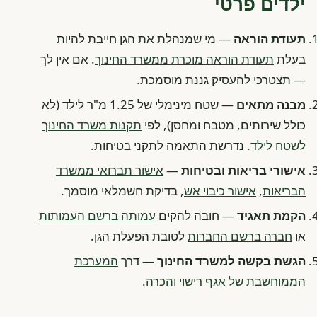
ילדים פרטי
תעודת הוראה
— מי שמנהלת את הגן חייבת להיות
בעלת
תעודת הוראה מוכרת ממשרד החינוך
. אם אין לך
— תצטרכי להעסיק גננת מוסמכת.
מבנה מתאים
— שטח מינימלי של 1.25 מ"ר לילד (לא
כולל שירותים, מטבח ומחסן), לפי
תקנות משרד החינוך
לשטח לילד
. נדרשת התאמה לתקני בטיחות.
אישורי בריאות ובטיחות
—
אישור תברואי ממשרד
הבריאות
,
אישור כיבוי אש
, בדיקת חשמלאי מוסמך.
הקמת תאגיד
— חובה להקים
עמותה ברשם העמותות
או
חברה ברשם החברות
לטובת הפעלת הגן.
הגשת בקשה למשרד החינוך
— דרך
המערכת
הממוחשבת של אגף רישוי והכרה
.