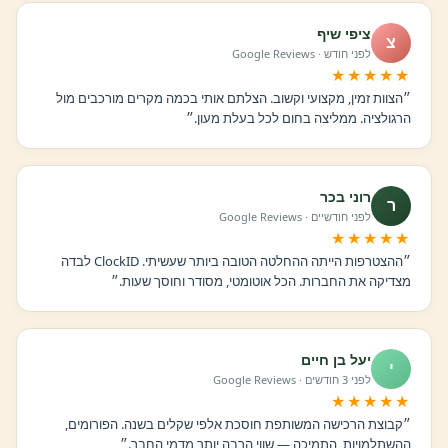
ציפי שיף
צ
לפני חודש · Google Reviews
★★★★★
״הצוות זמין, מקצועי וקשוב. הצלתם אותי בכמה מקרים מורכבים מול
הרגולציה. ממליצה בחום לכל בעלת מעון.״
רוני בכר
ר
לפני חודשיים · Google Reviews
★★★★★
״ההצטרפות הייתה ההחלטה הטובה ביותר שעשיתי. ClockID לבדה
מצדיקה את החברות. הכל אוטומטי, מסודר וחוסך שעות.״
יעל בן חיים
י
לפני 3 חודשים · Google Reviews
★★★★★
״קבוצת הרכישה המשותפת חוסכת אלפי שקלים בשנה. הפורומים,
ההשתלמויות, התמיכה — שווי הרבה יותר מדמי החבר.״