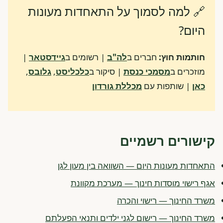
🔗 למה לסמוך על התאחדות מעונות
היום?
חותמות חוץ:
חברים ב
לה"ב
| רשומים ב
גיידסטאר
|
מוזכרים ב
מסמכי כנסת
| סיקור ב
כלכליסט
,
גלובס
,
כאן
| שותפות עם
מכללת גורדון
קישורים רשמיים
התאחדות מעונות היום — השוואה בין מעון לגן
אגף רישוי מוסדות חינוך — מערכת מקוונת
משרד החינוך — רישוי והכרה
משרד החינוך — רישום לגני ילדים ותנאי הפעלתם