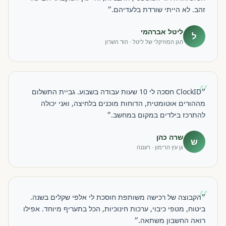
זהב. לא הייתי שורדת בלעדיהם.״
ליטל אברהמי
ל
הגן המוזיקלי של ליטל · הוד השרון
״
״ClockID חסכה לי 10 שעות עבודה בשבוע. גביית התשלום
מההורים אוטומטית, הדוחות מוכנים בלחיצה, ואני יכולה
להתרכז בילדים במקום במחשב.״
שרה כהן
ש
גן עץ הרימון · רעננה
״
״הקבוצה של רכישה משותפת חוסכת לי אלפי שקלים בשנה.
ביטוח, מטפי כיבוי, ערכות חינוכיות, הכל בתעריף מיוחד. אפילו
רואה החשבון משתאה.״