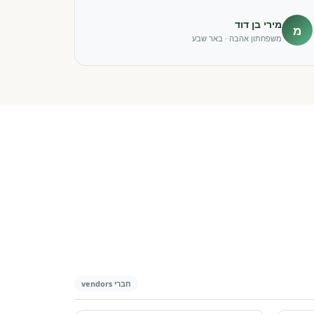
מירי בן דוד
מ
משפחתון אהבה · באר שבע
חברי vendors