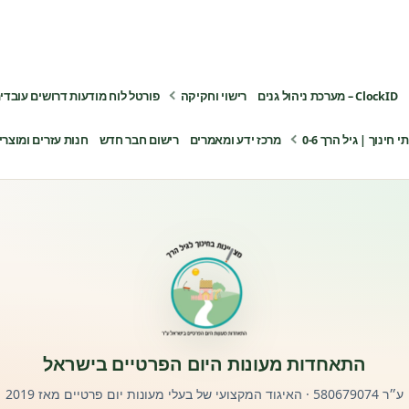
ClockID – מערכת ניהול גנים
רישוי וחקיקה
פורטל לוח מודעות דרושים עובדי
ינוך | גיל הרך 0-6
מרכז ידע ומאמרים
רישום חבר חדש
חנות עזרים ומוצרי
התאחדות מעונות היום הפרטיים בישראל
ע״ר 580679074 · האיגוד המקצועי של בעלי מעונות יום פרטיים מאז 2019