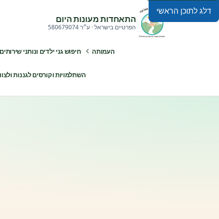
דלג לתוכן הראשי
התאחדות מעונות היום
הפרטיים בישראל · ע״ר 580679074
העמותה
חיפוש גני ילדים ונותני שירותים
השתלמויות וקורסים לגננות ולצוותי ח