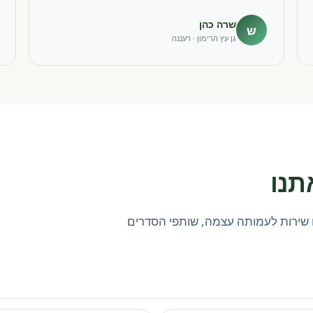
שרה כהן
ש
גן עץ הרימון · רעננה
תנו
שירות לעמותה עצמה, שותפי הסדרים