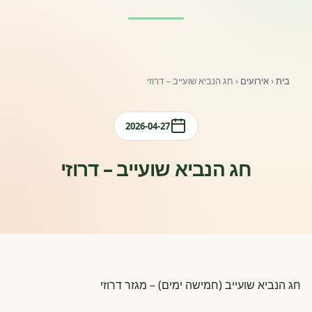
פורומים ולוח מודעות
אזור לחברים
בית
‹
אירועים
‹
חג הנביא שועייב – דרוזי
השתלמויות וקורסים לגננות ולצוותי חינוך | גיל הרך 0-6
מרכז ידע ומאמרים
2026-04-27
רישום חבר חדש
חג הנביא שועייב – דרוזי
חנות עזרים ומוצרים
צור קשר
פורטל רואי חשבון
חג הנביא שועייב (חמישה ימים) – מגזר דרוזי