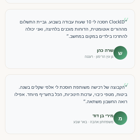
״
״ClockID חסכה לי 10 שעות עבודה בשבוע. גביית התשלום
מההורים אוטומטית, הדוחות מוכנים בלחיצה, ואני יכולה
להתרכז בילדים במקום במחשב.״
שרה כהן
ש
גן עץ הרימון · רעננה
״
״הקבוצה של רכישה משותפת חוסכת לי אלפי שקלים בשנה.
ביטוח, מטפי כיבוי, ערכות חינוכיות, הכל בתעריף מיוחד. אפילו
רואה החשבון משתאה.״
מירי בן דוד
מ
משפחתון אהבה · באר שבע