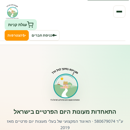
עגלת קניות
✨
🔑
כניסת חברים
הצטרפות
העמותה
חיפוש גני ילדים ונותני שירותים
ClockID – מערכת ניהול גנים
רישוי וחקיקה
התאחדות מעונות היום הפרטיים בישראל
פורטל לוח מודעות דרושים עובדים
ע״ר 580679074 · האיגוד המקצועי של בעלי מעונות יום פרטיים מאז
2019