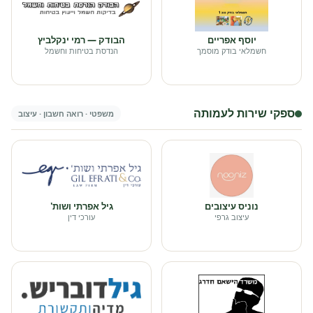
יוסף אפריים
הבודק — רמי ינקלביץ
חשמלאי בודק מוסמך
הנדסת בטיחות וחשמל
ספקי שירות לעמותה
משפטי · רואה חשבון · עיצוב
נוניס עיצובים
גיל אפרתי ושות'
עיצוב גרפי
עורכי דין