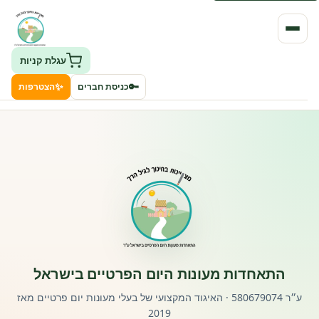
עגלת קניות
✨
🔑
כניסת חברים
הצטרפות
העמותה
חיפוש גני ילדים ונותני שירותים
ClockID – מערכת ניהול גנים
רישוי וחקיקה
התאחדות מעונות היום הפרטיים בישראל
פורטל לוח מודעות דרושים עובדים
ע״ר 580679074 · האיגוד המקצועי של בעלי מעונות יום פרטיים מאז
2019