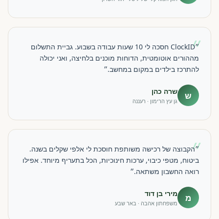
״
״ClockID חסכה לי 10 שעות עבודה בשבוע. גביית התשלום
מההורים אוטומטית, הדוחות מוכנים בלחיצה, ואני יכולה
להתרכז בילדים במקום במחשב.״
שרה כהן
ש
גן עץ הרימון · רעננה
״
״הקבוצה של רכישה משותפת חוסכת לי אלפי שקלים בשנה.
ביטוח, מטפי כיבוי, ערכות חינוכיות, הכל בתעריף מיוחד. אפילו
רואה החשבון משתאה.״
מירי בן דוד
מ
משפחתון אהבה · באר שבע