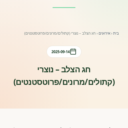
פורומים ולוח מודעות
אזור לחברים
בית
‹
אירועים
‹
חג הצלב – נוצרי (קתולים/מרונים/פרוטסטנטים)
השתלמויות וקורסים לגננות ולצוותי חינוך | גיל הרך 0-6
מרכז ידע ומאמרים
2025-09-14
רישום חבר חדש
חג הצלב – נוצרי
(קתולים/מרונים/פרוטסטנטים)
חנות עזרים ומוצרים
צור קשר
פורטל רואי חשבון