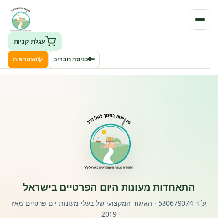
עגלת קניות
✨
🔑
כניסת חברים
הצטרפות
העמותה
חיפוש גני ילדים ונותני שירותים
ClockID – מערכת ניהול גנים
רישוי וחקיקה
התאחדות מעונות היום הפרטיים בישראל
פורטל לוח מודעות דרושים עובדים
ע״ר 580679074 · האיגוד המקצועי של בעלי מעונות יום פרטיים מאז
2019