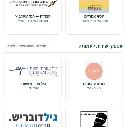
יוסף אפריים
הבודק — רמי ינקלביץ
חשמלאי בודק מוסמך
הנדסת בטיחות וחשמל
ספקי שירות לעמותה
משפטי · רואה חשבון · עיצוב
נוניס עיצובים
גיל אפרתי ושות'
עיצוב גרפי
עורכי דין