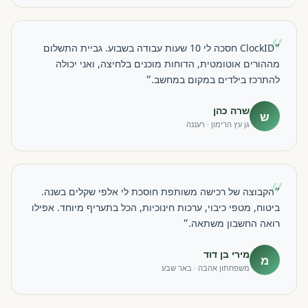
״
״ClockID חסכה לי 10 שעות עבודה בשבוע. גביית התשלום
מההורים אוטומטית, הדוחות מוכנים בלחיצה, ואני יכולה
להתרכז בילדים במקום במחשב.״
שרה כהן
ש
גן עץ הרימון · רעננה
״
״הקבוצה של רכישה משותפת חוסכת לי אלפי שקלים בשנה.
ביטוח, מטפי כיבוי, ערכות חינוכיות, הכל בתעריף מיוחד. אפילו
רואה החשבון משתאה.״
מירי בן דוד
מ
משפחתון אהבה · באר שבע