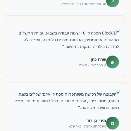
ל
הגן המוזיקלי של ליטל · הוד השרון
״
״ClockID חסכה לי 10 שעות עבודה בשבוע. גביית התשלום
מההורים אוטומטית, הדוחות מוכנים בלחיצה, ואני יכולה
להתרכז בילדים במקום במחשב.״
שרה כהן
ש
גן עץ הרימון · רעננה
״
״הקבוצה של רכישה משותפת חוסכת לי אלפי שקלים בשנה.
ביטוח, מטפי כיבוי, ערכות חינוכיות, הכל בתעריף מיוחד. אפילו
רואה החשבון משתאה.״
מירי בן דוד
מ
משפחתון אהבה · באר שבע