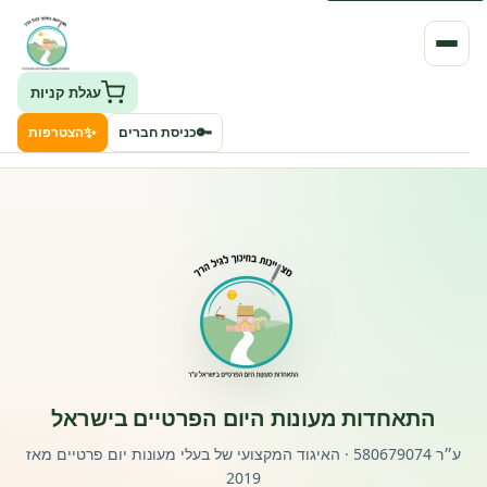
עגלת קניות
✨
🔑
כניסת חברים
הצטרפות
העמותה
חיפוש גני ילדים ונותני שירותים
ClockID – מערכת ניהול גנים
רישוי וחקיקה
התאחדות מעונות היום הפרטיים בישראל
פורטל לוח מודעות דרושים עובדים
ע״ר 580679074 · האיגוד המקצועי של בעלי מעונות יום פרטיים מאז
2019