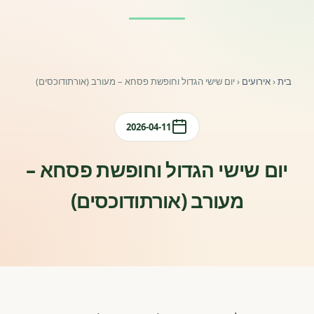
פורומים ולוח מודעות
אזור לחברים
בית
‹
אירועים
‹
יום שישי הגדול וחופשת פסחא – מעורב (אורתודוכסים)
השתלמויות וקורסים לגננות ולצוותי חינוך | גיל הרך 0-6
מרכז ידע ומאמרים
2026-04-11
רישום חבר חדש
יום שישי הגדול וחופשת פסחא –
מעורב (אורתודוכסים)
חנות עזרים ומוצרים
צור קשר
פורטל רואי חשבון