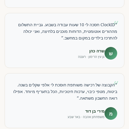
״
״ClockID חסכה לי 10 שעות עבודה בשבוע. גביית התשלום
מההורים אוטומטית, הדוחות מוכנים בלחיצה, ואני יכולה
להתרכז בילדים במקום במחשב.״
שרה כהן
ש
גן עץ הרימון · רעננה
״
״הקבוצה של רכישה משותפת חוסכת לי אלפי שקלים בשנה.
ביטוח, מטפי כיבוי, ערכות חינוכיות, הכל בתעריף מיוחד. אפילו
רואה החשבון משתאה.״
מירי בן דוד
מ
משפחתון אהבה · באר שבע