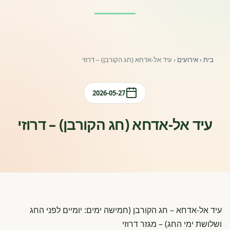
פורומים ולוח מודעות
אזור לחברים
בית
‹
אירועים
‹
עיד אל-אדחא (חג הקורבן) – דרוזי
השתלמויות וקורסים לגננות ולצוותי חינוך | גיל הרך 0-6
מרכז ידע ומאמרים
2026-05-27
רישום חבר חדש
עיד אל-אדחא (חג הקורבן) – דרוזי
חנות עזרים ומוצרים
צור קשר
פורטל רואי חשבון
עיד אל-אדחא – חג הקורבן (חמישה ימים: יומיים לפני החג
ושלושת ימי החג) – מגזר דרוזי