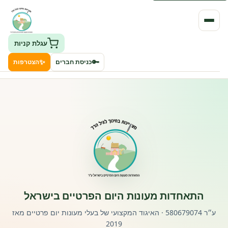
עגלת קניות
✨
🔑
כניסת חברים
הצטרפות
העמותה
חיפוש גני ילדים ונותני שירותים
ClockID – מערכת ניהול גנים
רישוי וחקיקה
התאחדות מעונות היום הפרטיים בישראל
פורטל לוח מודעות דרושים עובדים
ע״ר 580679074 · האיגוד המקצועי של בעלי מעונות יום פרטיים מאז
2019