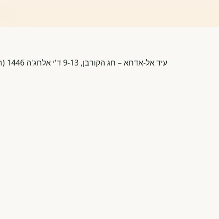
עיד אל-אדחא – חג הקורבן, 9-13 ד'י אלחג'ה 1446 (חמישה ימים: ערב החג וארבעת ימי החג) – מגזר ערבי מוסלמי