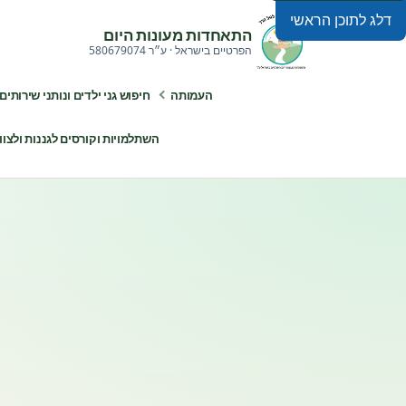
דלג לתוכן הראשי
התאחדות מעונות היום
הפרטיים בישראל · ע״ר 580679074
העמותה
חיפוש גני ילדים ונותני שירותים
השתלמויות וקורסים לגננות ולצוותי ח