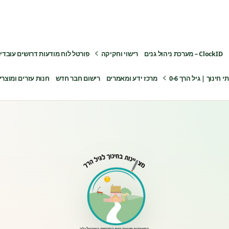
ClockID – מערכת ניהול גנים
רישוי וחקיקה
פורטל לוח מודעות דרושים עובדי
ינוך | גיל הרך 0-6
מרכז ידע ומאמרים
רישום חבר חדש
חנות עזרים ומוצרי