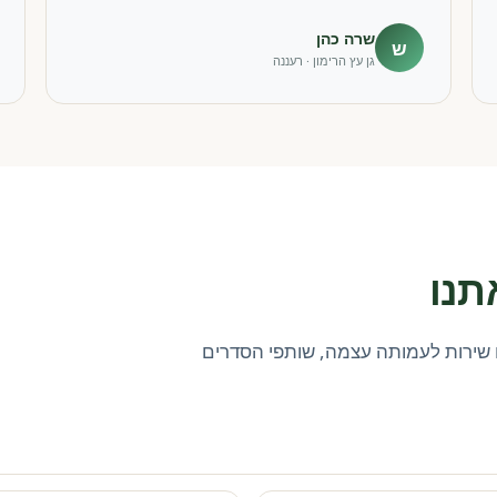
שרה כהן
ש
גן עץ הרימון · רעננה
תנו
שירות לעמותה עצמה, שותפי הסדרים