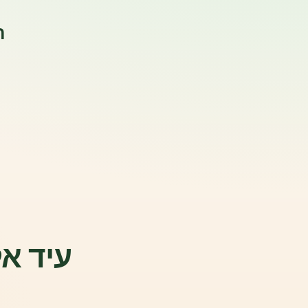
ה
עיד אל