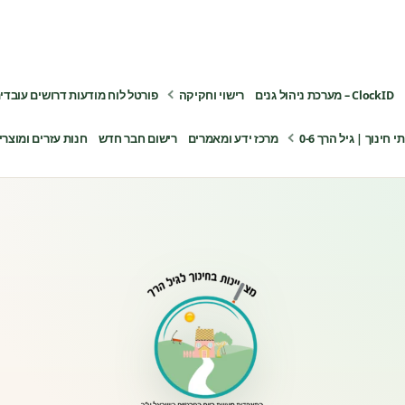
ClockID – מערכת ניהול גנים
רישוי וחקיקה
פורטל לוח מודעות דרושים עובדי
ינוך | גיל הרך 0-6
מרכז ידע ומאמרים
רישום חבר חדש
חנות עזרים ומוצרי