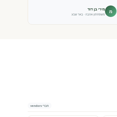
מירי בן דוד
מ
משפחתון אהבה · באר שבע
חברי vendors