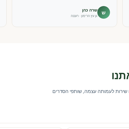
שרה כהן
ש
גן עץ הרימון · רעננה
תנו
שירות לעמותה עצמה, שותפי הסדרים