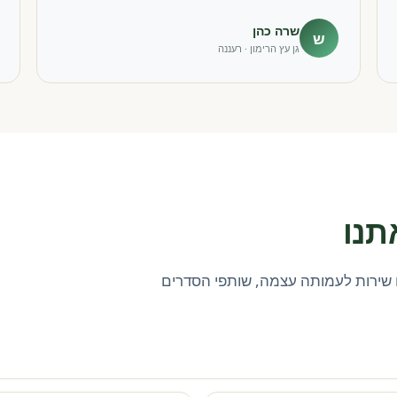
שרה כהן
ש
גן עץ הרימון · רעננה
תנו
שירות לעמותה עצמה, שותפי הסדרים