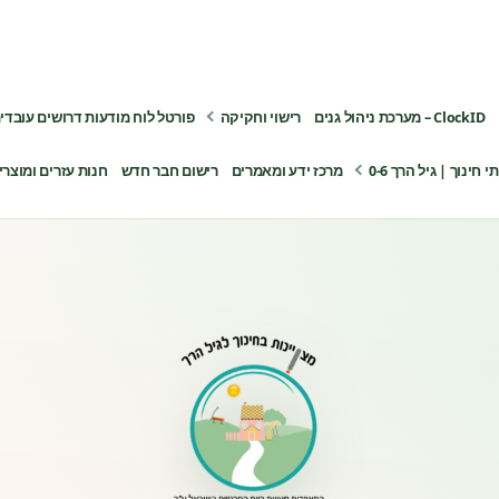
ClockID – מערכת ניהול גנים
רישוי וחקיקה
פורטל לוח מודעות דרושים עובדי
ינוך | גיל הרך 0-6
מרכז ידע ומאמרים
רישום חבר חדש
חנות עזרים ומוצרי