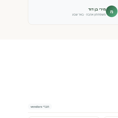
מירי בן דוד
מ
משפחתון אהבה · באר שבע
חברי vendors