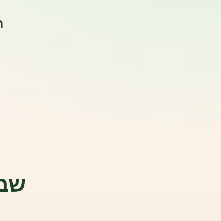
ה
שבו