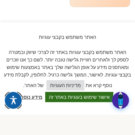
האתר משתמש בקבצי עוגיות
ביקורות אמיתיות ב-GOOGLE
האתר משתמש בקבצי עוגיות באתר זה לצרכי שיווק ובמטרה
דירוג 5 ★ מתוך 5
לספק לך ולאחרים חוויית גלישה טובה יותר. לשם כך אנו זוכרים
ומאחסנים מידע על אופן הגלישה שלך באתר באמצעות שימוש
★★★★★
על בסיס
11 ביקורות מאומתות
בקבצי עוגיות. לאישור, המשך גלישה כרגיל. לחלופין, לקבלת מידע
כיצד אוכל לסייע?
נוסף קרא את
מדיניות העוגיות
של האתר.
לכל הביקורות ב-Google
אישור שימוש בעוגיות באתר זה
מידע נוסף
Dalia attia
D
לפני שבוע · Google Reviews
★★★★★
״עמותה מקצועית ביותר, נותנת מענה אמיתי לבעלות מעונות פרטיים.