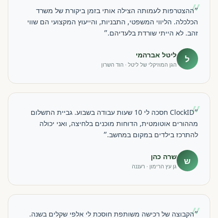
״
״ההצטרפות לעמותה הצילה אותי בזמן ביקורת של משרד
הכלכלה. הליווי המשפטי, התבניות, והייעוץ המקצועי הם שווי
זהב. לא הייתי שורדת בלעדיהם.״
ליטל אברהמי
ל
הגן המוזיקלי של ליטל · הוד השרון
״
״ClockID חסכה לי 10 שעות עבודה בשבוע. גביית התשלום
מההורים אוטומטית, הדוחות מוכנים בלחיצה, ואני יכולה
להתרכז בילדים במקום במחשב.״
שרה כהן
ש
גן עץ הרימון · רעננה
״
״הקבוצה של רכישה משותפת חוסכת לי אלפי שקלים בשנה.