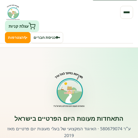
עגלת קניות
✨
🔑
כניסת חברים
הצטרפות
העמותה
חיפוש גני ילדים ונותני שירותים
ClockID – מערכת ניהול גנים
רישוי וחקיקה
התאחדות מעונות היום הפרטיים בישראל
פורטל לוח מודעות דרושים עובדים
ע״ר 580679074 · האיגוד המקצועי של בעלי מעונות יום פרטיים מאז
2019