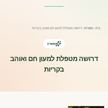
פורומים ולוח מודעות
אזור לחברים
בית
‹
משרות
‹
דרושה מטפלת למעון חם ואוהב בקריות
השתלמויות וקורסים לגננות ולצוותי חינוך | גיל הרך 0-6
מרכז ידע ומאמרים
משרה
רישום חבר חדש
דרושה מטפלת למעון חם ואוהב
בקריות
חנות עזרים ומוצרים
צור קשר
פורטל רואי חשבון