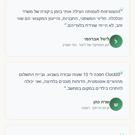
״
״ההצטרפות לעמותה הצילה אותי בזמן ביקורת של משרד
הכלכלה. הליווי המשפטי, התבניות, והייעוץ המקצועי הם שווי
זהב. לא הייתי שורדת בלעדיהם.״
ליטל אברהמי
ל
הגן המוזיקלי של ליטל · הוד השרון
״
״ClockID חסכה לי 10 שעות עבודה בשבוע. גביית התשלום
מההורים אוטומטית, הדוחות מוכנים בלחיצה, ואני יכולה
להתרכז בילדים במקום במחשב.״
שרה כהן
ש
גן עץ הרימון · רעננה