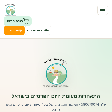
עגלת קניות
✨
🔑
כניסת חברים
הצטרפות
העמותה
חיפוש גני ילדים ונותני שירותים
ClockID – מערכת ניהול גנים
רישוי וחקיקה
התאחדות מעונות היום הפרטיים בישראל
פורטל לוח מודעות דרושים עובדים
ע״ר 580679074 · האיגוד המקצועי של בעלי מעונות יום פרטיים מאז
2019