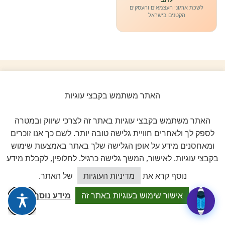
לשכת ארגוני העצמאים והעסקים
הקטנים בישראל
ביקורות אמיתיות ב-GOOGLE
האתר משתמש בקבצי עוגיות
דירוג 5 ★ מתוך 5
האתר משתמש בקבצי עוגיות באתר זה לצרכי שיווק ובמטרה
לספק לך ולאחרים חוויית גלישה טובה יותר. לשם כך אנו זוכרים
★★★★★
על בסיס
11 ביקורות מאומתות
ומאחסנים מידע על אופן הגלישה שלך באתר באמצעות שימוש
בקבצי עוגיות. לאישור, המשך גלישה כרגיל. לחלופין, לקבלת מידע
לכל הביקורות ב-Google
כיצד אוכל לסייע?
נוסף קרא את
מדיניות העוגיות
של האתר.
אישור שימוש בעוגיות באתר זה
מידע נוסף
Dalia attia
D
לפני שבוע · Google Reviews