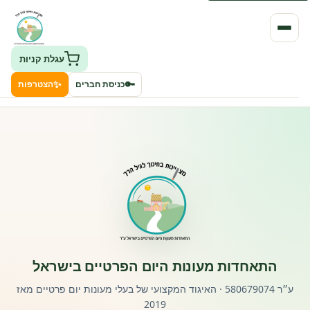
עגלת קניות
✨
🔑
כניסת חברים
הצטרפות
העמותה
חיפוש גני ילדים ונותני שירותים
ClockID – מערכת ניהול גנים
רישוי וחקיקה
התאחדות מעונות היום הפרטיים בישראל
פורטל לוח מודעות דרושים עובדים
ע״ר 580679074 · האיגוד המקצועי של בעלי מעונות יום פרטיים מאז
2019