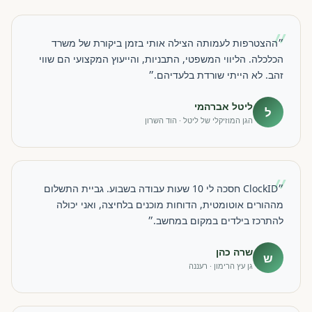
״
״ההצטרפות לעמותה הצילה אותי בזמן ביקורת של משרד
הכלכלה. הליווי המשפטי, התבניות, והייעוץ המקצועי הם שווי
זהב. לא הייתי שורדת בלעדיהם.״
ליטל אברהמי
ל
הגן המוזיקלי של ליטל · הוד השרון
״
״ClockID חסכה לי 10 שעות עבודה בשבוע. גביית התשלום
מההורים אוטומטית, הדוחות מוכנים בלחיצה, ואני יכולה
להתרכז בילדים במקום במחשב.״
שרה כהן
ש
גן עץ הרימון · רעננה