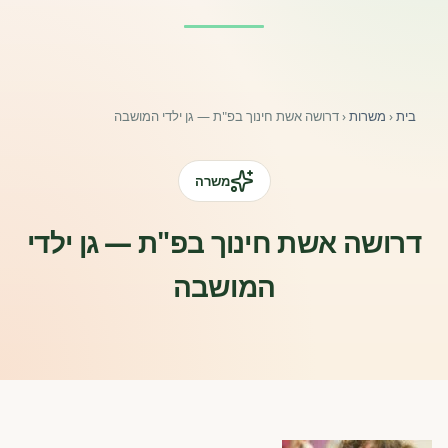
פורומים ולוח מודעות
אזור לחברים
בית
‹
משרות
‹
דרושה אשת חינוך בפ"ת — גן ילדי המושבה
השתלמויות וקורסים לגננות ולצוותי חינוך | גיל הרך 0-6
מרכז ידע ומאמרים
משרה
רישום חבר חדש
דרושה אשת חינוך בפ"ת — גן ילדי
המושבה
חנות עזרים ומוצרים
צור קשר
פורטל רואי חשבון