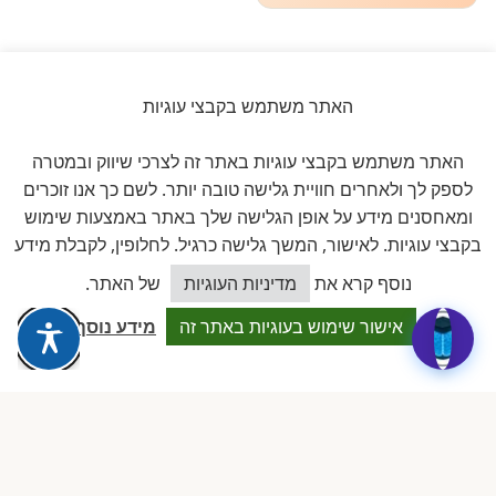
האתר משתמש בקבצי עוגיות
ביקורות אמיתיות ב-GOOGLE
האתר משתמש בקבצי עוגיות באתר זה לצרכי שיווק ובמטרה
דירוג 5 ★ מתוך 5
לספק לך ולאחרים חוויית גלישה טובה יותר. לשם כך אנו זוכרים
ומאחסנים מידע על אופן הגלישה שלך באתר באמצעות שימוש
★★★★★
על בסיס
11 ביקורות מאומתות
בקבצי עוגיות. לאישור, המשך גלישה כרגיל. לחלופין, לקבלת מידע
כיצד אוכל לסייע?
נוסף קרא את
מדיניות העוגיות
של האתר.
לכל הביקורות ב-Google
אישור שימוש בעוגיות באתר זה
מידע נוסף
Dalia attia
D
לפני שבוע · Google Reviews
★★★★★
״עמותה מקצועית ביותר, נותנת מענה אמיתי לבעלות מעונות פרטיים.
תמיכה משפטית, השתלמויות והסדרים שווי זהב.״