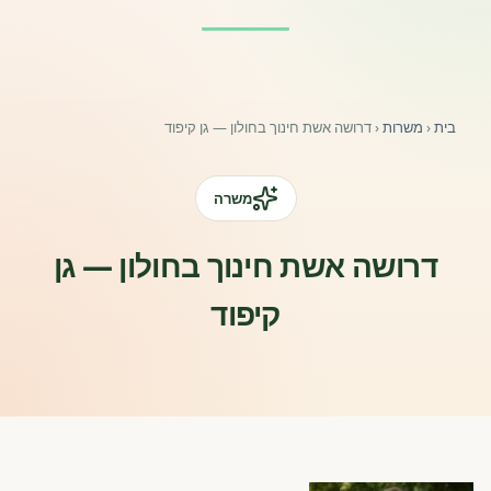
פורומים ולוח מודעות
אזור לחברים
בית
‹
משרות
‹
דרושה אשת חינוך בחולון — גן קיפוד
השתלמויות וקורסים לגננות ולצוותי חינוך | גיל הרך 0-6
מרכז ידע ומאמרים
משרה
רישום חבר חדש
דרושה אשת חינוך בחולון — גן
קיפוד
חנות עזרים ומוצרים
צור קשר
פורטל רואי חשבון