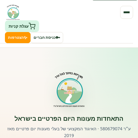
עגלת קניות
✨
🔑
כניסת חברים
הצטרפות
העמותה
חיפוש גני ילדים ונותני שירותים
ClockID – מערכת ניהול גנים
רישוי וחקיקה
התאחדות מעונות היום הפרטיים בישראל
פורטל לוח מודעות דרושים עובדים
ע״ר 580679074 · האיגוד המקצועי של בעלי מעונות יום פרטיים מאז
2019