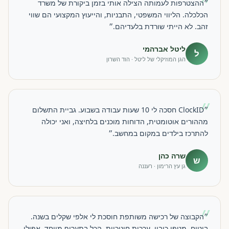
״
״ההצטרפות לעמותה הצילה אותי בזמן ביקורת של משרד
הכלכלה. הליווי המשפטי, התבניות, והייעוץ המקצועי הם שווי
זהב. לא הייתי שורדת בלעדיהם.״
ליטל אברהמי
ל
הגן המוזיקלי של ליטל · הוד השרון
״
״ClockID חסכה לי 10 שעות עבודה בשבוע. גביית התשלום
מההורים אוטומטית, הדוחות מוכנים בלחיצה, ואני יכולה
להתרכז בילדים במקום במחשב.״
שרה כהן
ש
גן עץ הרימון · רעננה
״
״הקבוצה של רכישה משותפת חוסכת לי אלפי שקלים בשנה.
ביטוח, מטפי כיבוי, ערכות חינוכיות, הכל בתעריף מיוחד. אפילו