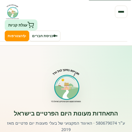
עגלת קניות
✨
🔑
כניסת חברים
הצטרפות
העמותה
חיפוש גני ילדים ונותני שירותים
ClockID – מערכת ניהול גנים
רישוי וחקיקה
התאחדות מעונות היום הפרטיים בישראל
פורטל לוח מודעות דרושים עובדים
ע״ר 580679074 · האיגוד המקצועי של בעלי מעונות יום פרטיים מאז
2019