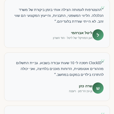
״
״ההצטרפות לעמותה הצילה אותי בזמן ביקורת של משרד
הכלכלה. הליווי המשפטי, התבניות, והייעוץ המקצועי הם שווי
זהב. לא הייתי שורדת בלעדיהם.״
ליטל אברהמי
ל
הגן המוזיקלי של ליטל · הוד השרון
״
״ClockID חסכה לי 10 שעות עבודה בשבוע. גביית התשלום
מההורים אוטומטית, הדוחות מוכנים בלחיצה, ואני יכולה
להתרכז בילדים במקום במחשב.״
שרה כהן
ש
גן עץ הרימון · רעננה