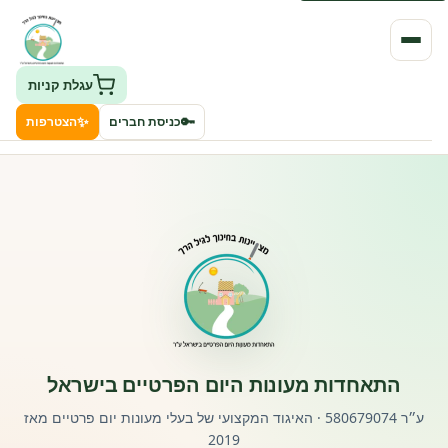
עגלת קניות
✨
🔑
כניסת חברים
הצטרפות
העמותה
חיפוש גני ילדים ונותני שירותים
ClockID – מערכת ניהול גנים
רישוי וחקיקה
התאחדות מעונות היום הפרטיים בישראל
פורטל לוח מודעות דרושים עובדים
ע״ר 580679074 · האיגוד המקצועי של בעלי מעונות יום פרטיים מאז
2019