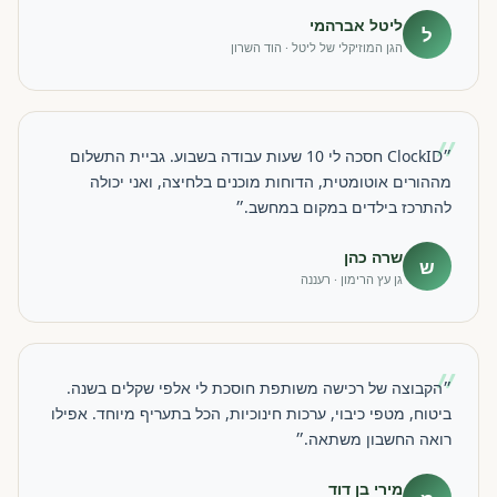
ליטל אברהמי
ל
הגן המוזיקלי של ליטל · הוד השרון
״
״ClockID חסכה לי 10 שעות עבודה בשבוע. גביית התשלום
מההורים אוטומטית, הדוחות מוכנים בלחיצה, ואני יכולה
להתרכז בילדים במקום במחשב.״
שרה כהן
ש
גן עץ הרימון · רעננה
״
״הקבוצה של רכישה משותפת חוסכת לי אלפי שקלים בשנה.
ביטוח, מטפי כיבוי, ערכות חינוכיות, הכל בתעריף מיוחד. אפילו
רואה החשבון משתאה.״
מירי בן דוד