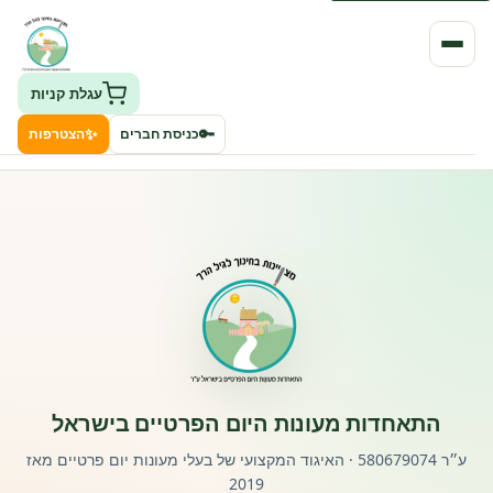
עגלת קניות
✨
🔑
כניסת חברים
הצטרפות
העמותה
חיפוש גני ילדים ונותני שירותים
ClockID – מערכת ניהול גנים
רישוי וחקיקה
התאחדות מעונות היום הפרטיים בישראל
פורטל לוח מודעות דרושים עובדים
ע״ר 580679074 · האיגוד המקצועי של בעלי מעונות יום פרטיים מאז
2019