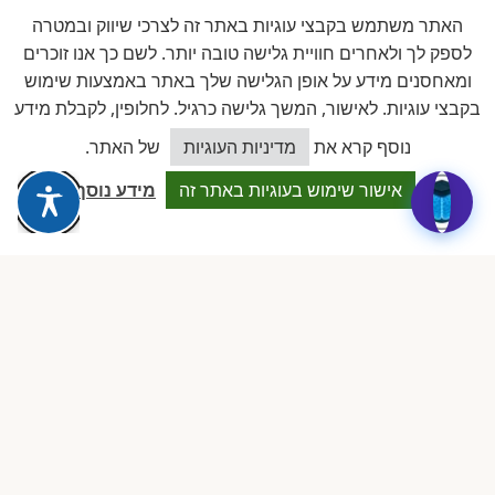
האתר משתמש בקבצי עוגיות באתר זה לצרכי שיווק ובמטרה
לספק לך ולאחרים חוויית גלישה טובה יותר. לשם כך אנו זוכרים
ביקורות אמיתיות ב-GOOGLE
ומאחסנים מידע על אופן הגלישה שלך באתר באמצעות שימוש
דירוג 5 ★ מתוך 5
בקבצי עוגיות. לאישור, המשך גלישה כרגיל. לחלופין, לקבלת מידע
כיצד אוכל לסייע?
נוסף קרא את
מדיניות העוגיות
של האתר.
★★★★★
על בסיס
11 ביקורות מאומתות
אישור שימוש בעוגיות באתר זה
מידע נוסף
לכל הביקורות ב-Google
Dalia attia
D
לפני שבוע · Google Reviews
★★★★★
״עמותה מקצועית ביותר, נותנת מענה אמיתי לבעלות מעונות פרטיים.
תמיכה משפטית, השתלמויות והסדרים שווי זהב.״
ציפי שיף