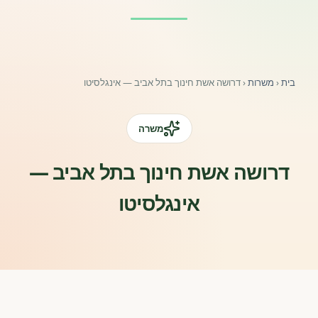
פורומים ולוח מודעות
אזור לחברים
בית
‹
משרות
‹
דרושה אשת חינוך בתל אביב — אינגלסיטו
השתלמויות וקורסים לגננות ולצוותי חינוך | גיל הרך 0-6
מרכז ידע ומאמרים
משרה
רישום חבר חדש
דרושה אשת חינוך בתל אביב —
אינגלסיטו
חנות עזרים ומוצרים
צור קשר
פורטל רואי חשבון