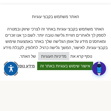
האתר משתמש בקבצי עוגיות
ביקורות אמיתיות ב-GOOGLE
האתר משתמש בקבצי עוגיות באתר זה לצרכי שיווק ובמטרה
לספק לך ולאחרים חוויית גלישה טובה יותר. לשם כך אנו זוכרים
דירוג 5 ★ מתוך 5
ומאחסנים מידע על אופן הגלישה שלך באתר באמצעות שימוש
בקבצי עוגיות. לאישור, המשך גלישה כרגיל. לחלופין, לקבלת מידע
★★★★★
על בסיס
11 ביקורות מאומתות
כיצד אוכל לסייע?
נוסף קרא את
מדיניות העוגיות
של האתר.
לכל הביקורות ב-Google
אישור שימוש בעוגיות באתר זה
מידע נוסף
Dalia attia
D
לפני שבוע · Google Reviews
★★★★★
״עמותה מקצועית ביותר, נותנת מענה אמיתי לבעלות מעונות פרטיים.
תמיכה משפטית, השתלמויות והסדרים שווי זהב.״