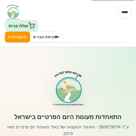
עגלת קניות
✨
🔑
כניסת חברים
הצטרפות
העמותה
חיפוש גני ילדים ונותני שירותים
ClockID – מערכת ניהול גנים
רישוי וחקיקה
התאחדות מעונות היום הפרטיים בישראל
פורטל לוח מודעות דרושים עובדים
ע״ר 580679074 · האיגוד המקצועי של בעלי מעונות יום פרטיים מאז
2019