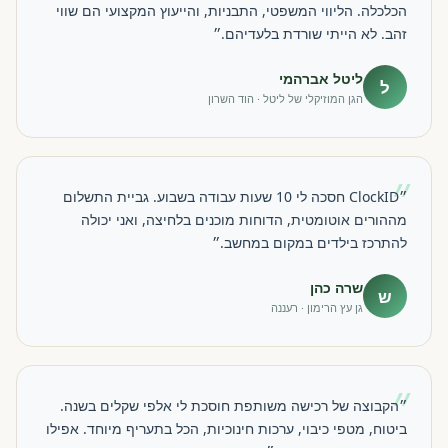
הכלכלה. הליווי המשפטי, התבניות, והייעוץ המקצועי הם שווי
זהב. לא הייתי שורדת בלעדיהם.״
ליטל אברהמי
ל
הגן המוזיקלי של ליטל · הוד השרון
״
״ClockID חסכה לי 10 שעות עבודה בשבוע. גביית התשלום
מההורים אוטומטית, הדוחות מוכנים בלחיצה, ואני יכולה
להתרכז בילדים במקום במחשב.״
שרה כהן
ש
גן עץ הרימון · רעננה
״
״הקבוצה של רכישה משותפת חוסכת לי אלפי שקלים בשנה.
ביטוח, מטפי כיבוי, ערכות חינוכיות, הכל בתעריף מיוחד. אפילו