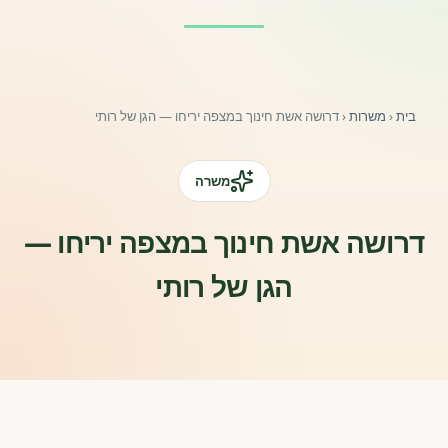
פורומים ולוח מודעות
אזור לחברים
בית
‹
משרות
‹
דרושה אשת חינוך במצפה יריחו — הגן של רותי
השתלמויות וקורסים לגננות ולצוותי חינוך | גיל הרך 0-6
מרכז ידע ומאמרים
משרה
רישום חבר חדש
דרושה אשת חינוך במצפה יריחו —
הגן של רותי
חנות עזרים ומוצרים
צור קשר
פורטל רואי חשבון