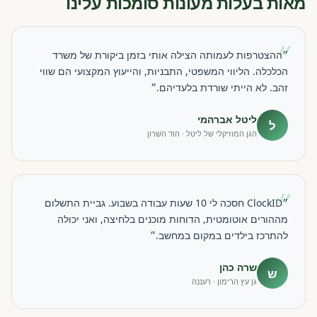
מאות בעלות מעונות סומכות עלינו
״
״ההצטרפות לעמותה הצילה אותי בזמן ביקורת של משרד
הכלכלה. הליווי המשפטי, התבניות, והייעוץ המקצועי הם שווי
זהב. לא הייתי שורדת בלעדיהם.״
ליטל אברהמי
ל
הגן המוזיקלי של ליטל · הוד השרון
״
״ClockID חסכה לי 10 שעות עבודה בשבוע. גביית התשלום
מההורים אוטומטית, הדוחות מוכנים בלחיצה, ואני יכולה
להתרכז בילדים במקום במחשב.״
שרה כהן
ש
גן עץ הרימון · רעננה