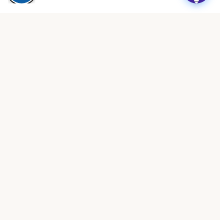
★★★★★
״עמותה מקצועית ביותר, נותנת מענה אמיתי לבעלות מעונות פרטיים.
תמיכה משפטית, השתלמויות והסדרים שווי זהב.״
ציפי שיף
צ
לפני חודש · Google Reviews
★★★★★
״הצוות זמין, מקצועי וקשוב. הצלתם אותי בכמה מקרים מורכבים מול
הרגולציה. ממליצה בחום לכל בעלת מעון.״
רוני בכר
ר
לפני חודשיים · Google Reviews
★★★★★
״ההצטרפות הייתה ההחלטה הטובה ביותר שעשיתי. ClockID לבדה
מצדיקה את החברות. הכל אוטומטי, מסודר וחוסך שעות.״