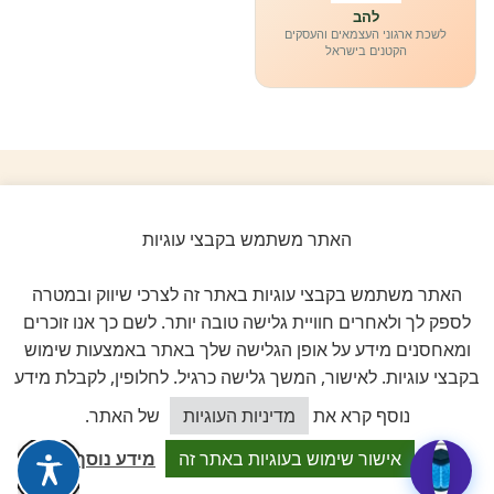
להב
לשכת ארגוני העצמאים והעסקים
הקטנים בישראל
ביקורות אמיתיות ב-GOOGLE
האתר משתמש בקבצי עוגיות
דירוג 5 ★ מתוך 5
האתר משתמש בקבצי עוגיות באתר זה לצרכי שיווק ובמטרה
★★★★★
על בסיס
11 ביקורות מאומתות
לספק לך ולאחרים חוויית גלישה טובה יותר. לשם כך אנו זוכרים
ומאחסנים מידע על אופן הגלישה שלך באתר באמצעות שימוש
בקבצי עוגיות. לאישור, המשך גלישה כרגיל. לחלופין, לקבלת מידע
לכל הביקורות ב-Google
כיצד אוכל לסייע?
נוסף קרא את
מדיניות העוגיות
של האתר.
אישור שימוש בעוגיות באתר זה
מידע נוסף
Dalia attia
D
לפני שבוע · Google Reviews