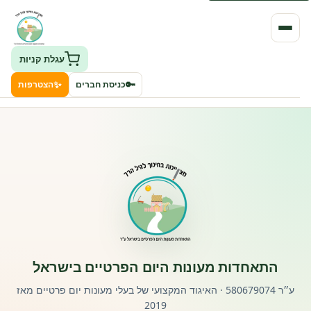
עגלת קניות
✨
🔑
כניסת חברים
הצטרפות
העמותה
חיפוש גני ילדים ונותני שירותים
ClockID – מערכת ניהול גנים
רישוי וחקיקה
התאחדות מעונות היום הפרטיים בישראל
פורטל לוח מודעות דרושים עובדים
ע״ר 580679074 · האיגוד המקצועי של בעלי מעונות יום פרטיים מאז
2019