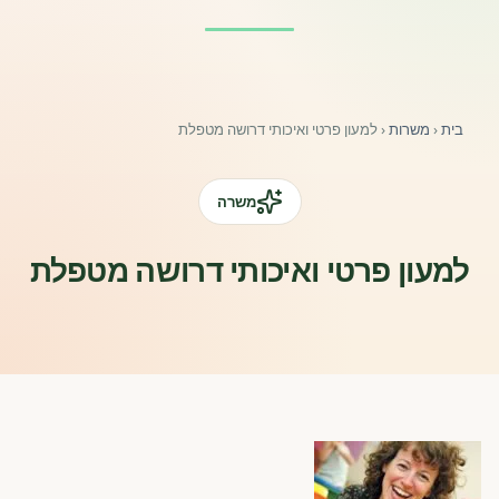
פורומים ולוח מודעות
אזור לחברים
בית
‹
משרות
‹
למעון פרטי ואיכותי דרושה מטפלת
השתלמויות וקורסים לגננות ולצוותי חינוך | גיל הרך 0-6
מרכז ידע ומאמרים
משרה
רישום חבר חדש
למעון פרטי ואיכותי דרושה מטפלת
חנות עזרים ומוצרים
צור קשר
פורטל רואי חשבון