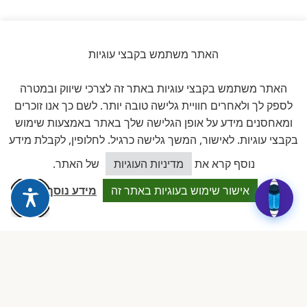
האתר משתמש בקבצי עוגיות
ביקורות אמיתיות ב-GOOGLE
האתר משתמש בקבצי עוגיות באתר זה לצרכי שיווק ובמטרה
דירוג 5 ★ מתוך 5
לספק לך ולאחרים חוויית גלישה טובה יותר. לשם כך אנו זוכרים
ומאחסנים מידע על אופן הגלישה שלך באתר באמצעות שימוש
★★★★★
בקבצי עוגיות. לאישור, המשך גלישה כרגיל. לחלופין, לקבלת מידע
על בסיס
11 ביקורות מאומתות
כיצד אוכל לסייע?
נוסף קרא את
מדיניות העוגיות
של האתר.
לכל הביקורות ב-Google
אישור שימוש בעוגיות באתר זה
מידע נוסף
Dalia attia
D
לפני שבוע · Google Reviews
★★★★★
״עמותה מקצועית ביותר, נותנת מענה אמיתי לבעלות מעונות פרטיים.
תמיכה משפטית, השתלמויות והסדרים שווי זהב.״