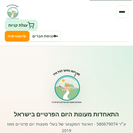
עגלת קניות
✨
🔑
כניסת חברים
הצטרפות
העמותה
חיפוש גני ילדים ונותני שירותים
ClockID – מערכת ניהול גנים
רישוי וחקיקה
התאחדות מעונות היום הפרטיים בישראל
פורטל לוח מודעות דרושים עובדים
ע״ר 580679074 · האיגוד המקצועי של בעלי מעונות יום פרטיים מאז
2019