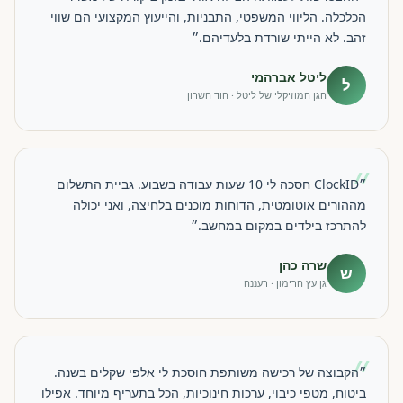
הכלכלה. הליווי המשפטי, התבניות, והייעוץ המקצועי הם שווי
זהב. לא הייתי שורדת בלעדיהם.״
ליטל אברהמי
ל
הגן המוזיקלי של ליטל · הוד השרון
״
״ClockID חסכה לי 10 שעות עבודה בשבוע. גביית התשלום
מההורים אוטומטית, הדוחות מוכנים בלחיצה, ואני יכולה
להתרכז בילדים במקום במחשב.״
שרה כהן
ש
גן עץ הרימון · רעננה
״
״הקבוצה של רכישה משותפת חוסכת לי אלפי שקלים בשנה.
ביטוח, מטפי כיבוי, ערכות חינוכיות, הכל בתעריף מיוחד. אפילו