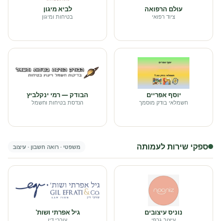
עולם הרפואה
לביא מיגון
ציוד רפואי
בטיחות ומיגון
יוסף אפריים
הבודק — רמי ינקלביץ
חשמלאי בודק מוסמך
הנדסת בטיחות וחשמל
ספקי שירות לעמותה
משפטי · רואה חשבון · עיצוב
נוניס עיצובים
גיל אפרתי ושות'
עיצוב גרפי
עורכי דין