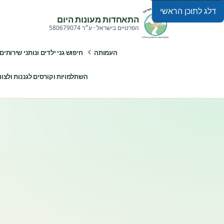
דלג לתוכן הראשי
התאחדות מעונות היום
הפרטיים בישראל · ע״ר 580679074
העמותה
חיפוש גני ילדים ונותני שירותים
השתלמויות וקורסים לגננות ולצוותי ח