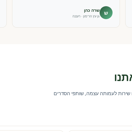
שרה כהן
ש
גן עץ הרימון · רעננה
תנו
שירות לעמותה עצמה, שותפי הסדרים