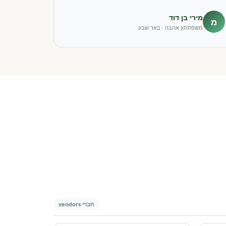
מירי בן דוד
מ
משפחתון אהבה · באר שבע
חברי vendors