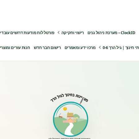
ClockID – מערכת ניהול גנים
רישוי וחקיקה
פורטל לוח מודעות דרושים עובדי
ינוך | גיל הרך 0-6
מרכז ידע ומאמרים
רישום חבר חדש
חנות עזרים ומוצרי