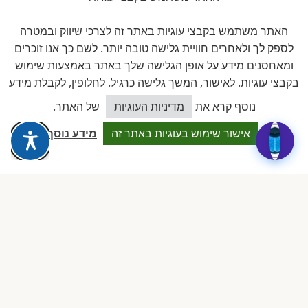
לכל הביקורות ב-Google
האתר משתמש בקבצי עוגיות באתר זה לצרכי שיווק ובמטרה
לספק לך ולאחרים חוויית גלישה טובה יותר. לשם כך אנו זוכרים
ומאחסנים מידע על אופן הגלישה שלך באתר באמצעות שימוש
Dalia attia
בקבצי עוגיות. לאישור, המשך גלישה כרגיל. לחלופין, לקבלת מידע
D
לפני שבוע · Google Reviews
כיצד אוכל לסייע?
★★★★★
נוסף קרא את
מדיניות העוגיות
של האתר.
״עמותה מקצועית ביותר, נותנת מענה אמיתי לבעלות מעונות פרטיים.
אישור שימוש בעוגיות באתר זה
מידע נוסף
תמיכה משפטית, השתלמויות והסדרים שווי זהב.״
ציפי שיף
צ
לפני חודש · Google Reviews
★★★★★
״הצוות זמין, מקצועי וקשוב. הצלתם אותי בכמה מקרים מורכבים מול
הרגולציה. ממליצה בחום לכל בעלת מעון.״
רוני בכר
ר