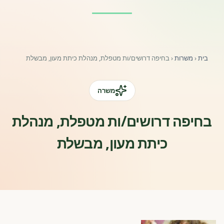
פורומים ולוח מודעות
אזור לחברים
בית
‹
משרות
‹
בחיפה דרושים/ות מטפלת, מנהלת כיתת מעון, מבשלת
השתלמויות וקורסים לגננות ולצוותי חינוך | גיל הרך 0-6
מרכז ידע ומאמרים
משרה
רישום חבר חדש
בחיפה דרושים/ות מטפלת, מנהלת
כיתת מעון, מבשלת
חנות עזרים ומוצרים
צור קשר
פורטל רואי חשבון