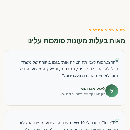
מה אומרים החברים
מאות בעלות מעונות סומכות עלינו
״
״ההצטרפות לעמותה הצילה אותי בזמן ביקורת של משרד
הכלכלה. הליווי המשפטי, התבניות, והייעוץ המקצועי הם שווי
זהב. לא הייתי שורדת בלעדיהם.״
ליטל אברהמי
ל
הגן המוזיקלי של ליטל · הוד השרון
״
״ClockID חסכה לי 10 שעות עבודה בשבוע. גביית התשלום
מההורים אוטומטית, הדוחות מוכנים בלחיצה, ואני יכולה