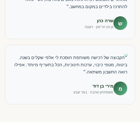
להתרכז בילדים במקום במחשב.״
שרה כהן
ש
גן עץ הרימון · רעננה
״
״הקבוצה של רכישה משותפת חוסכת לי אלפי שקלים בשנה.
ביטוח, מטפי כיבוי, ערכות חינוכיות, הכל בתעריף מיוחד. אפילו
רואה החשבון משתאה.״
מירי בן דוד
מ
משפחתון אהבה · באר שבע