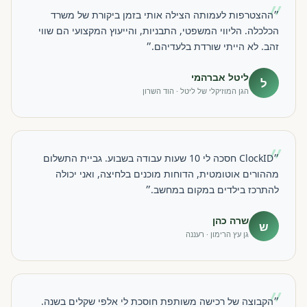
״
״ההצטרפות לעמותה הצילה אותי בזמן ביקורת של משרד
הכלכלה. הליווי המשפטי, התבניות, והייעוץ המקצועי הם שווי
זהב. לא הייתי שורדת בלעדיהם.״
ליטל אברהמי
ל
הגן המוזיקלי של ליטל · הוד השרון
״
״ClockID חסכה לי 10 שעות עבודה בשבוע. גביית התשלום
מההורים אוטומטית, הדוחות מוכנים בלחיצה, ואני יכולה
להתרכז בילדים במקום במחשב.״
שרה כהן
ש
גן עץ הרימון · רעננה
״
״הקבוצה של רכישה משותפת חוסכת לי אלפי שקלים בשנה.