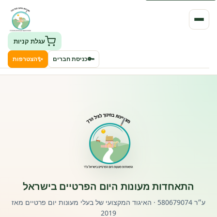
עגלת קניות
✨
🔑
כניסת חברים
הצטרפות
העמותה
חיפוש גני ילדים ונותני שירותים
ClockID – מערכת ניהול גנים
רישוי וחקיקה
התאחדות מעונות היום הפרטיים בישראל
פורטל לוח מודעות דרושים עובדים
ע״ר 580679074 · האיגוד המקצועי של בעלי מעונות יום פרטיים מאז
2019