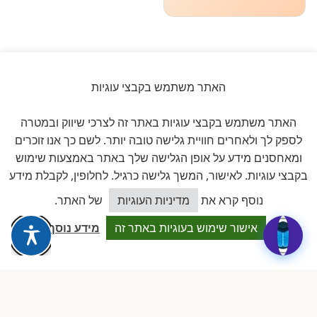
האתר משתמש בקבצי עוגיות
ביקורות אמיתיות ב-GOOGLE
האתר משתמש בקבצי עוגיות באתר זה לצרכי שיווק ובמטרה
דירוג 5 ★ מתוך 5
לספק לך ולאחרים חוויית גלישה טובה יותר. לשם כך אנו זוכרים
ומאחסנים מידע על אופן הגלישה שלך באתר באמצעות שימוש
★★★★★
על בסיס
11 ביקורות מאומתות
בקבצי עוגיות. לאישור, המשך גלישה כרגיל. לחלופין, לקבלת מידע
כיצד אוכל לסייע?
נוסף קרא את
מדיניות העוגיות
של האתר.
לכל הביקורות ב-Google
אישור שימוש בעוגיות באתר זה
מידע נוסף
Dalia attia
D
לפני שבוע · Google Reviews
★★★★★
״עמותה מקצועית ביותר, נותנת מענה אמיתי לבעלות מעונות פרטיים.