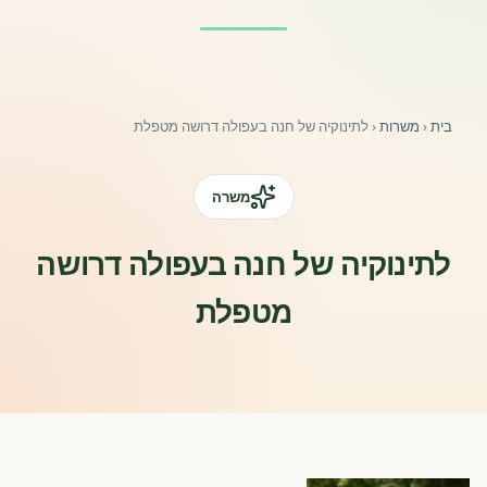
פורומים ולוח מודעות
אזור לחברים
בית
‹
משרות
‹
לתינוקיה של חנה בעפולה דרושה מטפלת
השתלמויות וקורסים לגננות ולצוותי חינוך | גיל הרך 0-6
מרכז ידע ומאמרים
משרה
רישום חבר חדש
לתינוקיה של חנה בעפולה דרושה
מטפלת
חנות עזרים ומוצרים
צור קשר
פורטל רואי חשבון