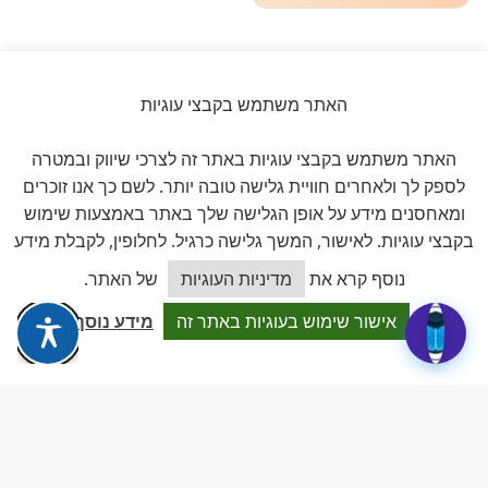
האתר משתמש בקבצי עוגיות
ביקורות אמיתיות ב-GOOGLE
האתר משתמש בקבצי עוגיות באתר זה לצרכי שיווק ובמטרה
דירוג 5 ★ מתוך 5
לספק לך ולאחרים חוויית גלישה טובה יותר. לשם כך אנו זוכרים
ומאחסנים מידע על אופן הגלישה שלך באתר באמצעות שימוש
★★★★★
על בסיס
11 ביקורות מאומתות
בקבצי עוגיות. לאישור, המשך גלישה כרגיל. לחלופין, לקבלת מידע
כיצד אוכל לסייע?
נוסף קרא את
מדיניות העוגיות
של האתר.
לכל הביקורות ב-Google
אישור שימוש בעוגיות באתר זה
מידע נוסף
Dalia attia
D
לפני שבוע · Google Reviews
★★★★★
״עמותה מקצועית ביותר, נותנת מענה אמיתי לבעלות מעונות פרטיים.
תמיכה משפטית, השתלמויות והסדרים שווי זהב.״