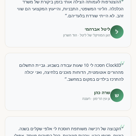
״
״ההצטרפות לעמותה הצילה אותי בזמן ביקורת של משרד
הכלכלה. הליווי המשפטי, התבניות, והייעוץ המקצועי הם שווי
זהב. לא הייתי שורדת בלעדיהם.״
ליטל אברהמי
ל
הגן המוזיקלי של ליטל · הוד השרון
״
״ClockID חסכה לי 10 שעות עבודה בשבוע. גביית התשלום
מההורים אוטומטית, הדוחות מוכנים בלחיצה, ואני יכולה
להתרכז בילדים במקום במחשב.״
שרה כהן
ש
גן עץ הרימון · רעננה
״
״הקבוצה של רכישה משותפת חוסכת לי אלפי שקלים בשנה.
ביטוח, מטפי כיבוי, ערכות חינוכיות, הכל בתעריף מיוחד. אפילו