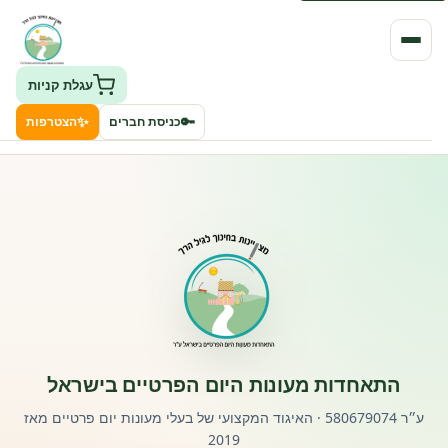
עגלת קניות
✨
🔑
כניסת חברים
הצטרפות
העמותה
חיפוש גני ילדים ונותני שירותים
ClockID – מערכת ניהול גנים
רישוי וחקיקה
התאחדות מעונות היום הפרטיים בישראל
פורטל לוח מודעות דרושים עובדים
ע״ר 580679074 · האיגוד המקצועי של בעלי מעונות יום פרטיים מאז
2019