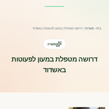
פורומים ולוח מודעות
אזור לחברים
בית
‹
משרות
‹
דרושה מטפלת במעון לפעוטות באשדוד
השתלמויות וקורסים לגננות ולצוותי חינוך | גיל הרך 0-6
מרכז ידע ומאמרים
משרה
רישום חבר חדש
דרושה מטפלת במעון לפעוטות
באשדוד
חנות עזרים ומוצרים
צור קשר
פורטל רואי חשבון