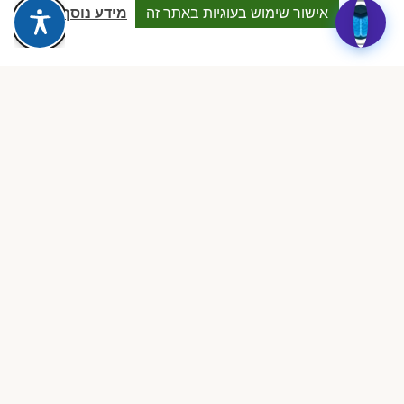
Dalia attia
D
אישור שימוש בעוגיות באתר זה
מידע נוסף
לפני שבוע · Google Reviews
★★★★★
״עמותה מקצועית ביותר, נותנת מענה אמיתי לבעלות מעונות פרטיים.
תמיכה משפטית, השתלמויות והסדרים שווי זהב.״
ציפי שיף
צ
לפני חודש · Google Reviews
★★★★★
״הצוות זמין, מקצועי וקשוב. הצלתם אותי בכמה מקרים מורכבים מול
הרגולציה. ממליצה בחום לכל בעלת מעון.״
רוני בכר
ר
לפני חודשיים · Google Reviews
★★★★★
״ההצטרפות הייתה ההחלטה הטובה ביותר שעשיתי. ClockID לבדה
מצדיקה את החברות. הכל אוטומטי, מסודר וחוסך שעות.״