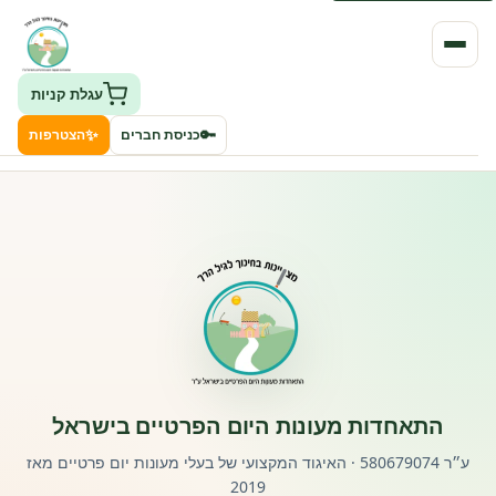
עגלת קניות
✨
🔑
כניסת חברים
הצטרפות
העמותה
חיפוש גני ילדים ונותני שירותים
ClockID – מערכת ניהול גנים
רישוי וחקיקה
התאחדות מעונות היום הפרטיים בישראל
פורטל לוח מודעות דרושים עובדים
ע״ר 580679074 · האיגוד המקצועי של בעלי מעונות יום פרטיים מאז
2019