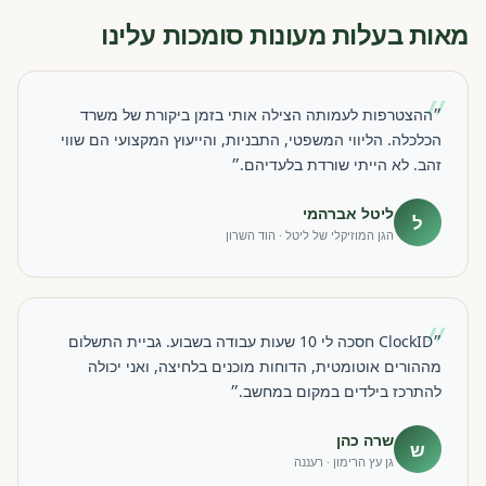
מאות בעלות מעונות סומכות עלינו
״
״ההצטרפות לעמותה הצילה אותי בזמן ביקורת של משרד
הכלכלה. הליווי המשפטי, התבניות, והייעוץ המקצועי הם שווי
זהב. לא הייתי שורדת בלעדיהם.״
ליטל אברהמי
ל
הגן המוזיקלי של ליטל · הוד השרון
״
״ClockID חסכה לי 10 שעות עבודה בשבוע. גביית התשלום
מההורים אוטומטית, הדוחות מוכנים בלחיצה, ואני יכולה
להתרכז בילדים במקום במחשב.״
שרה כהן
ש
גן עץ הרימון · רעננה