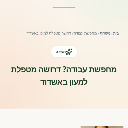
פורומים ולוח מודעות
אזור לחברים
בית
‹
משרות
‹
מחפשת עבודה? דרושה מטפלת למעון באשדוד
השתלמויות וקורסים לגננות ולצוותי חינוך | גיל הרך 0-6
מרכז ידע ומאמרים
משרה
רישום חבר חדש
מחפשת עבודה? דרושה מטפלת
למעון באשדוד
חנות עזרים ומוצרים
צור קשר
פורטל רואי חשבון