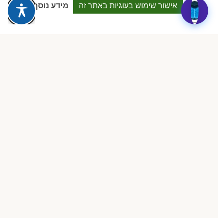
Dalia attia
D
אישור שימוש בעוגיות באתר זה
מידע נוסף
לפני שבוע · Google Reviews
★★★★★
״עמותה מקצועית ביותר, נותנת מענה אמיתי לבעלות מעונות פרטיים.
תמיכה משפטית, השתלמויות והסדרים שווי זהב.״
ציפי שיף
צ
לפני חודש · Google Reviews
★★★★★
״הצוות זמין, מקצועי וקשוב. הצלתם אותי בכמה מקרים מורכבים מול
הרגולציה. ממליצה בחום לכל בעלת מעון.״
רוני בכר
ר
לפני חודשיים · Google Reviews
★★★★★
״ההצטרפות הייתה ההחלטה הטובה ביותר שעשיתי. ClockID לבדה
מצדיקה את החברות. הכל אוטומטי, מסודר וחוסך שעות.״