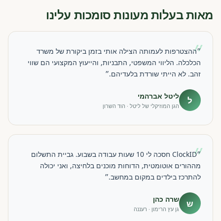
מאות בעלות מעונות סומכות עלינו
״
״ההצטרפות לעמותה הצילה אותי בזמן ביקורת של משרד
הכלכלה. הליווי המשפטי, התבניות, והייעוץ המקצועי הם שווי
זהב. לא הייתי שורדת בלעדיהם.״
ליטל אברהמי
ל
הגן המוזיקלי של ליטל · הוד השרון
״
״ClockID חסכה לי 10 שעות עבודה בשבוע. גביית התשלום
מההורים אוטומטית, הדוחות מוכנים בלחיצה, ואני יכולה
להתרכז בילדים במקום במחשב.״
שרה כהן
ש
גן עץ הרימון · רעננה