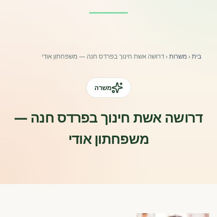
פורומים ולוח מודעות
אזור לחברים
בית
‹
משרות
‹
דרושה אשת חינוך בפרדס חנה — משפחתון אודי
השתלמויות וקורסים לגננות ולצוותי חינוך | גיל הרך 0-6
מרכז ידע ומאמרים
משרה
רישום חבר חדש
דרושה אשת חינוך בפרדס חנה —
משפחתון אודי
חנות עזרים ומוצרים
צור קשר
פורטל רואי חשבון