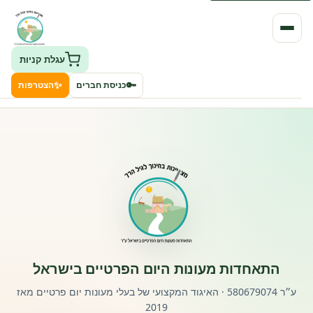
עגלת קניות
✨
🔑
כניסת חברים
הצטרפות
העמותה
חיפוש גני ילדים ונותני שירותים
ClockID – מערכת ניהול גנים
רישוי וחקיקה
התאחדות מעונות היום הפרטיים בישראל
פורטל לוח מודעות דרושים עובדים
ע״ר 580679074 · האיגוד המקצועי של בעלי מעונות יום פרטיים מאז
2019