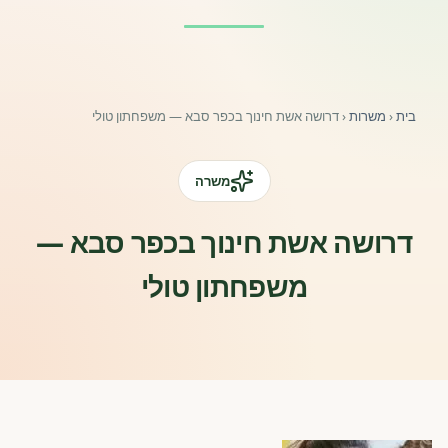
פורומים ולוח מודעות
אזור לחברים
בית
‹
משרות
‹
דרושה אשת חינוך בכפר סבא — משפחתון טולי
השתלמויות וקורסים לגננות ולצוותי חינוך | גיל הרך 0-6
מרכז ידע ומאמרים
משרה
רישום חבר חדש
דרושה אשת חינוך בכפר סבא —
משפחתון טולי
חנות עזרים ומוצרים
צור קשר
פורטל רואי חשבון