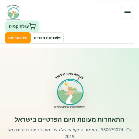
עגלת קניות
✨
🔑
כניסת חברים
הצטרפות
העמותה
חיפוש גני ילדים ונותני שירותים
ClockID – מערכת ניהול גנים
רישוי וחקיקה
התאחדות מעונות היום הפרטיים בישראל
פורטל לוח מודעות דרושים עובדים
ע״ר 580679074 · האיגוד המקצועי של בעלי מעונות יום פרטיים מאז
2019