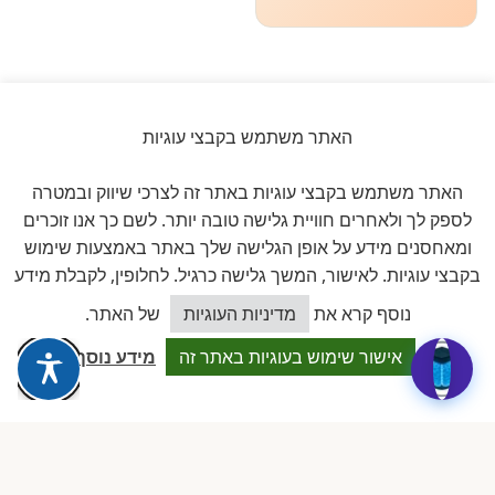
האתר משתמש בקבצי עוגיות
ביקורות אמיתיות ב-GOOGLE
האתר משתמש בקבצי עוגיות באתר זה לצרכי שיווק ובמטרה
דירוג 5 ★ מתוך 5
לספק לך ולאחרים חוויית גלישה טובה יותר. לשם כך אנו זוכרים
ומאחסנים מידע על אופן הגלישה שלך באתר באמצעות שימוש
★★★★★
על בסיס
11 ביקורות מאומתות
בקבצי עוגיות. לאישור, המשך גלישה כרגיל. לחלופין, לקבלת מידע
כיצד אוכל לסייע?
נוסף קרא את
מדיניות העוגיות
של האתר.
לכל הביקורות ב-Google
אישור שימוש בעוגיות באתר זה
מידע נוסף
Dalia attia
D
לפני שבוע · Google Reviews
★★★★★
״עמותה מקצועית ביותר, נותנת מענה אמיתי לבעלות מעונות פרטיים.