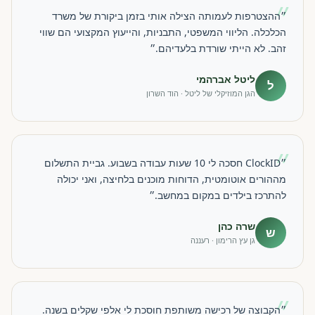
״
״ההצטרפות לעמותה הצילה אותי בזמן ביקורת של משרד
הכלכלה. הליווי המשפטי, התבניות, והייעוץ המקצועי הם שווי
זהב. לא הייתי שורדת בלעדיהם.״
ליטל אברהמי
ל
הגן המוזיקלי של ליטל · הוד השרון
״
״ClockID חסכה לי 10 שעות עבודה בשבוע. גביית התשלום
מההורים אוטומטית, הדוחות מוכנים בלחיצה, ואני יכולה
להתרכז בילדים במקום במחשב.״
שרה כהן
ש
גן עץ הרימון · רעננה
״
״הקבוצה של רכישה משותפת חוסכת לי אלפי שקלים בשנה.