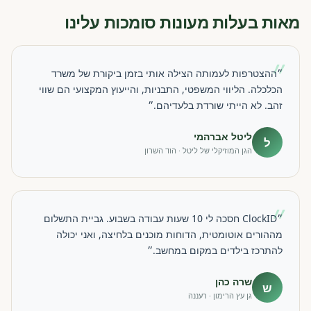
מאות בעלות מעונות סומכות עלינו
״
״ההצטרפות לעמותה הצילה אותי בזמן ביקורת של משרד
הכלכלה. הליווי המשפטי, התבניות, והייעוץ המקצועי הם שווי
זהב. לא הייתי שורדת בלעדיהם.״
ליטל אברהמי
ל
הגן המוזיקלי של ליטל · הוד השרון
״
״ClockID חסכה לי 10 שעות עבודה בשבוע. גביית התשלום
מההורים אוטומטית, הדוחות מוכנים בלחיצה, ואני יכולה
להתרכז בילדים במקום במחשב.״
שרה כהן
ש
גן עץ הרימון · רעננה