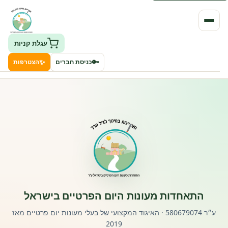
עגלת קניות
✨
🔑
כניסת חברים
הצטרפות
העמותה
חיפוש גני ילדים ונותני שירותים
ClockID – מערכת ניהול גנים
רישוי וחקיקה
התאחדות מעונות היום הפרטיים בישראל
פורטל לוח מודעות דרושים עובדים
ע״ר 580679074 · האיגוד המקצועי של בעלי מעונות יום פרטיים מאז
2019