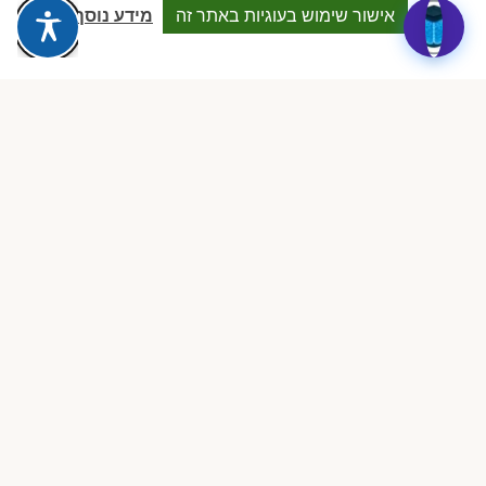
Dalia attia
D
אישור שימוש בעוגיות באתר זה
מידע נוסף
לפני שבוע · Google Reviews
★★★★★
״עמותה מקצועית ביותר, נותנת מענה אמיתי לבעלות מעונות פרטיים.
תמיכה משפטית, השתלמויות והסדרים שווי זהב.״
ציפי שיף
צ
לפני חודש · Google Reviews
★★★★★
״הצוות זמין, מקצועי וקשוב. הצלתם אותי בכמה מקרים מורכבים מול
הרגולציה. ממליצה בחום לכל בעלת מעון.״
רוני בכר
ר
לפני חודשיים · Google Reviews
★★★★★
״ההצטרפות הייתה ההחלטה הטובה ביותר שעשיתי. ClockID לבדה
מצדיקה את החברות. הכל אוטומטי, מסודר וחוסך שעות.״