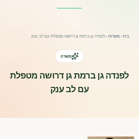
פורומים ולוח מודעות
אזור לחברים
בית
‹
משרות
‹
לפנדה גן ברמת גן דרושה מטפלת עם לב ענק
השתלמויות וקורסים לגננות ולצוותי חינוך | גיל הרך 0-6
מרכז ידע ומאמרים
משרה
רישום חבר חדש
לפנדה גן ברמת גן דרושה מטפלת
עם לב ענק
חנות עזרים ומוצרים
צור קשר
פורטל רואי חשבון