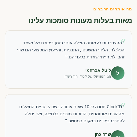
מה אומרים החברים
מאות בעלות מעונות סומכות עלינו
״
״ההצטרפות לעמותה הצילה אותי בזמן ביקורת של משרד
הכלכלה. הליווי המשפטי, התבניות, והייעוץ המקצועי הם שווי
זהב. לא הייתי שורדת בלעדיהם.״
ליטל אברהמי
ל
הגן המוזיקלי של ליטל · הוד השרון
״
״ClockID חסכה לי 10 שעות עבודה בשבוע. גביית התשלום
מההורים אוטומטית, הדוחות מוכנים בלחיצה, ואני יכולה
להתרכז בילדים במקום במחשב.״
שרה כהן
ש