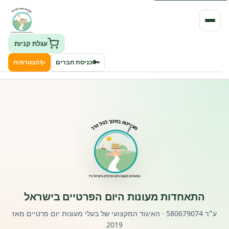
עגלת קניות
✨
🔑
כניסת חברים
הצטרפות
העמותה
חיפוש גני ילדים ונותני שירותים
ClockID – מערכת ניהול גנים
רישוי וחקיקה
התאחדות מעונות היום הפרטיים בישראל
פורטל לוח מודעות דרושים עובדים
ע״ר 580679074 · האיגוד המקצועי של בעלי מעונות יום פרטיים מאז
2019