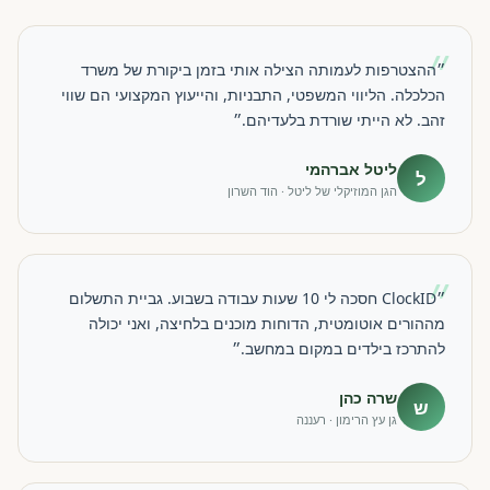
״
״ההצטרפות לעמותה הצילה אותי בזמן ביקורת של משרד
הכלכלה. הליווי המשפטי, התבניות, והייעוץ המקצועי הם שווי
זהב. לא הייתי שורדת בלעדיהם.״
ליטל אברהמי
ל
הגן המוזיקלי של ליטל · הוד השרון
״
״ClockID חסכה לי 10 שעות עבודה בשבוע. גביית התשלום
מההורים אוטומטית, הדוחות מוכנים בלחיצה, ואני יכולה
להתרכז בילדים במקום במחשב.״
שרה כהן
ש
גן עץ הרימון · רעננה