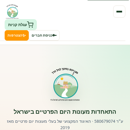
עגלת קניות
✨
🔑
כניסת חברים
הצטרפות
העמותה
חיפוש גני ילדים ונותני שירותים
ClockID – מערכת ניהול גנים
רישוי וחקיקה
התאחדות מעונות היום הפרטיים בישראל
פורטל לוח מודעות דרושים עובדים
ע״ר 580679074 · האיגוד המקצועי של בעלי מעונות יום פרטיים מאז
2019