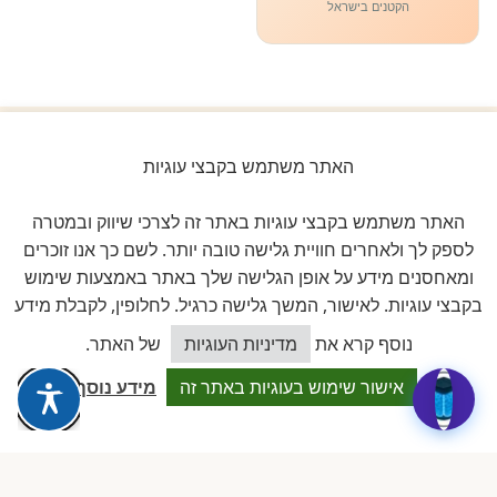
הקטנים בישראל
האתר משתמש בקבצי עוגיות
ביקורות אמיתיות ב-GOOGLE
דירוג 5 ★ מתוך 5
האתר משתמש בקבצי עוגיות באתר זה לצרכי שיווק ובמטרה
לספק לך ולאחרים חוויית גלישה טובה יותר. לשם כך אנו זוכרים
★★★★★
על בסיס
11 ביקורות מאומתות
ומאחסנים מידע על אופן הגלישה שלך באתר באמצעות שימוש
בקבצי עוגיות. לאישור, המשך גלישה כרגיל. לחלופין, לקבלת מידע
לכל הביקורות ב-Google
כיצד אוכל לסייע?
נוסף קרא את
מדיניות העוגיות
של האתר.
אישור שימוש בעוגיות באתר זה
מידע נוסף
Dalia attia
D
לפני שבוע · Google Reviews
★★★★★