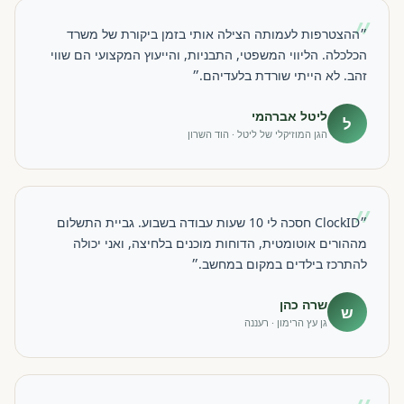
״
״ההצטרפות לעמותה הצילה אותי בזמן ביקורת של משרד
הכלכלה. הליווי המשפטי, התבניות, והייעוץ המקצועי הם שווי
זהב. לא הייתי שורדת בלעדיהם.״
ליטל אברהמי
ל
הגן המוזיקלי של ליטל · הוד השרון
״
״ClockID חסכה לי 10 שעות עבודה בשבוע. גביית התשלום
מההורים אוטומטית, הדוחות מוכנים בלחיצה, ואני יכולה
להתרכז בילדים במקום במחשב.״
שרה כהן
ש
גן עץ הרימון · רעננה