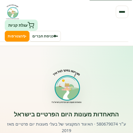
עגלת קניות
✨
🔑
כניסת חברים
הצטרפות
העמותה
חיפוש גני ילדים ונותני שירותים
ClockID – מערכת ניהול גנים
רישוי וחקיקה
התאחדות מעונות היום הפרטיים בישראל
פורטל לוח מודעות דרושים עובדים
ע״ר 580679074 · האיגוד המקצועי של בעלי מעונות יום פרטיים מאז
2019