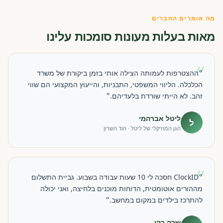
מה אומרים החברים
מאות בעלות מעונות סומכות עלינו
״
״ההצטרפות לעמותה הצילה אותי בזמן ביקורת של משרד
הכלכלה. הליווי המשפטי, התבניות, והייעוץ המקצועי הם שווי
זהב. לא הייתי שורדת בלעדיהם.״
ליטל אברהמי
ל
הגן המוזיקלי של ליטל · הוד השרון
״
״ClockID חסכה לי 10 שעות עבודה בשבוע. גביית התשלום
מההורים אוטומטית, הדוחות מוכנים בלחיצה, ואני יכולה
להתרכז בילדים במקום במחשב.״
שרה כהן