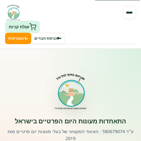
עגלת קניות
✨
🔑
כניסת חברים
הצטרפות
העמותה
חיפוש גני ילדים ונותני שירותים
ClockID – מערכת ניהול גנים
רישוי וחקיקה
התאחדות מעונות היום הפרטיים בישראל
פורטל לוח מודעות דרושים עובדים
ע״ר 580679074 · האיגוד המקצועי של בעלי מעונות יום פרטיים מאז
2019