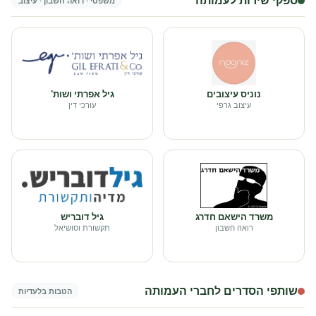
ספקי שירות לעמותה
משפטי · רואה חשבון · עיצוב
נוניס עיצובים
גיל אפרתי ושות'
עיצוב גרפי
עורכי דין
משרד הישאם חדרג
גיל דובריש
רואה חשבון
תקשורת וסושיאל
שותפי הסדרים לחברי העמותה
הטבות בלעדיות