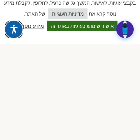
בקבצי עוגיות. לאישור, המשך גלישה כרגיל. לחלופין, לקבלת מידע
כיצד אוכל לסייע?
נוסף קרא את
מדיניות העוגיות
של האתר.
Dalia attia
D
לפני שבוע · Google Reviews
אישור שימוש בעוגיות באתר זה
מידע נוסף
★★★★★
״עמותה מקצועית ביותר, נותנת מענה אמיתי לבעלות מעונות פרטיים.
תמיכה משפטית, השתלמויות והסדרים שווי זהב.״
ציפי שיף
צ
לפני חודש · Google Reviews
★★★★★
״הצוות זמין, מקצועי וקשוב. הצלתם אותי בכמה מקרים מורכבים מול
הרגולציה. ממליצה בחום לכל בעלת מעון.״
רוני בכר
ר
לפני חודשיים · Google Reviews
★★★★★
״ההצטרפות הייתה ההחלטה הטובה ביותר שעשיתי. ClockID לבדה