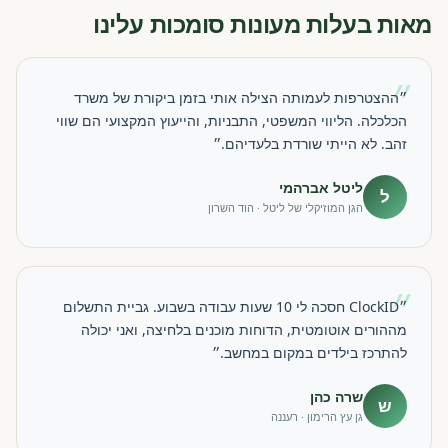
מאות בעלות מעונות סומכות עלינו
״
״ההצטרפות לעמותה הצילה אותי בזמן ביקורת של משרד
הכלכלה. הליווי המשפטי, התבניות, והייעוץ המקצועי הם שווי
זהב. לא הייתי שורדת בלעדיהם.״
ליטל אברהמי
ל
הגן המוזיקלי של ליטל · הוד השרון
״
״ClockID חסכה לי 10 שעות עבודה בשבוע. גביית התשלום
מההורים אוטומטית, הדוחות מוכנים בלחיצה, ואני יכולה
להתרכז בילדים במקום במחשב.״
שרה כהן
ש
גן עץ הרימון · רעננה