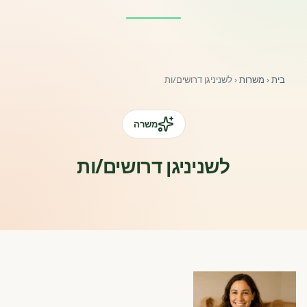
פורומים ולוח מודעות
אזור לחברים
בית
‹
משרות
‹
לשניניגן דרושים/ות
השתלמויות וקורסים לגננות ולצוותי חינוך | גיל הרך 0-6
מרכז ידע ומאמרים
משרה
רישום חבר חדש
לשניניגן דרושים/ות
חנות עזרים ומוצרים
צור קשר
פורטל רואי חשבון