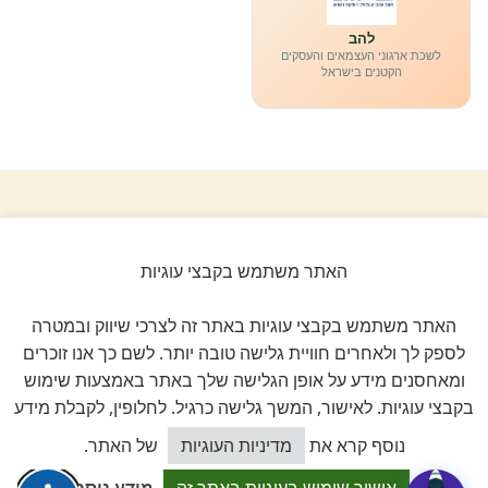
להב
לשכת ארגוני העצמאים והעסקים
הקטנים בישראל
ביקורות אמיתיות ב-GOOGLE
האתר משתמש בקבצי עוגיות
דירוג 5 ★ מתוך 5
האתר משתמש בקבצי עוגיות באתר זה לצרכי שיווק ובמטרה
★★★★★
על בסיס
11 ביקורות מאומתות
לספק לך ולאחרים חוויית גלישה טובה יותר. לשם כך אנו זוכרים
ומאחסנים מידע על אופן הגלישה שלך באתר באמצעות שימוש
לכל הביקורות ב-Google
בקבצי עוגיות. לאישור, המשך גלישה כרגיל. לחלופין, לקבלת מידע
כיצד אוכל לסייע?
נוסף קרא את
מדיניות העוגיות
של האתר.
Dalia attia