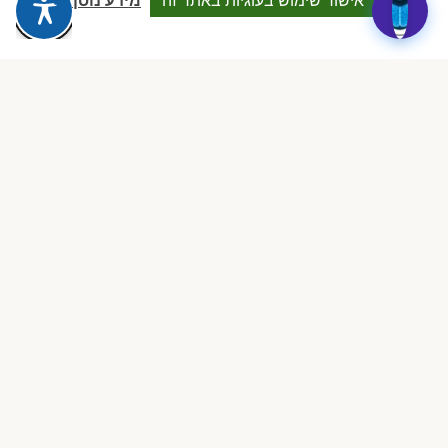
אישור שימוש בעוגיות באתר זה
מידע נוסף
D
לפני שבוע · Google Reviews
★★★★★
״עמותה מקצועית ביותר, נותנת מענה אמיתי לבעלות מעונות פרטיים.
תמיכה משפטית, השתלמויות והסדרים שווי זהב.״
ציפי שיף
צ
לפני חודש · Google Reviews
★★★★★
״הצוות זמין, מקצועי וקשוב. הצלתם אותי בכמה מקרים מורכבים מול
הרגולציה. ממליצה בחום לכל בעלת מעון.״
רוני בכר
ר
לפני חודשיים · Google Reviews
★★★★★
״ההצטרפות הייתה ההחלטה הטובה ביותר שעשיתי. ClockID לבדה
מצדיקה את החברות. הכל אוטומטי, מסודר וחוסך שעות.״