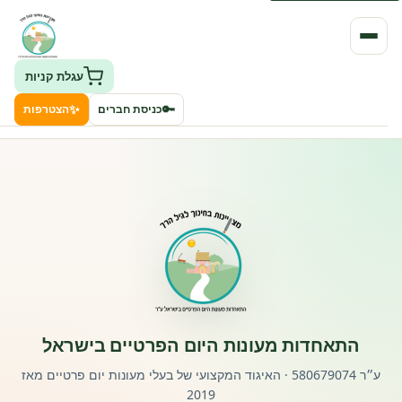
עגלת קניות
✨
🔑
כניסת חברים
הצטרפות
העמותה
חיפוש גני ילדים ונותני שירותים
ClockID – מערכת ניהול גנים
רישוי וחקיקה
התאחדות מעונות היום הפרטיים בישראל
פורטל לוח מודעות דרושים עובדים
ע״ר 580679074 · האיגוד המקצועי של בעלי מעונות יום פרטיים מאז
2019