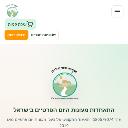
עגלת קניות
✨
🔑
כניסת חברים
הצטרפות
העמותה
חיפוש גני ילדים ונותני שירותים
ClockID – מערכת ניהול גנים
רישוי וחקיקה
התאחדות מעונות היום הפרטיים בישראל
פורטל לוח מודעות דרושים עובדים
ע״ר 580679074 · האיגוד המקצועי של בעלי מעונות יום פרטיים מאז
2019