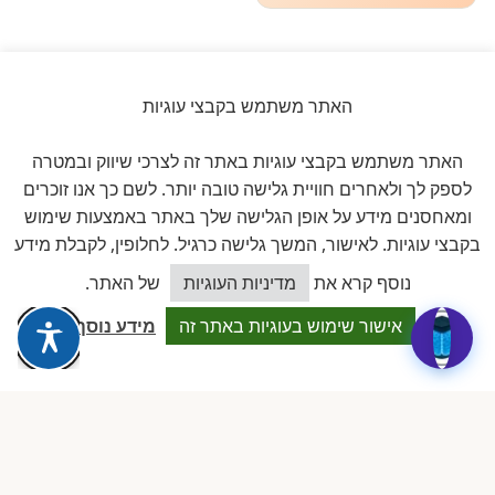
האתר משתמש בקבצי עוגיות
ביקורות אמיתיות ב-GOOGLE
האתר משתמש בקבצי עוגיות באתר זה לצרכי שיווק ובמטרה
דירוג 5 ★ מתוך 5
לספק לך ולאחרים חוויית גלישה טובה יותר. לשם כך אנו זוכרים
ומאחסנים מידע על אופן הגלישה שלך באתר באמצעות שימוש
★★★★★
על בסיס
11 ביקורות מאומתות
בקבצי עוגיות. לאישור, המשך גלישה כרגיל. לחלופין, לקבלת מידע
כיצד אוכל לסייע?
נוסף קרא את
מדיניות העוגיות
של האתר.
לכל הביקורות ב-Google
אישור שימוש בעוגיות באתר זה
מידע נוסף
Dalia attia
D
לפני שבוע · Google Reviews
★★★★★
״עמותה מקצועית ביותר, נותנת מענה אמיתי לבעלות מעונות פרטיים.
תמיכה משפטית, השתלמויות והסדרים שווי זהב.״