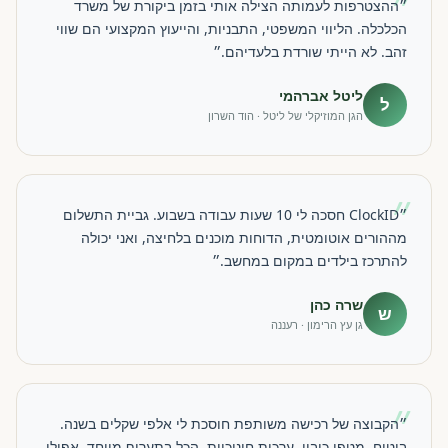
״
״ההצטרפות לעמותה הצילה אותי בזמן ביקורת של משרד
הכלכלה. הליווי המשפטי, התבניות, והייעוץ המקצועי הם שווי
זהב. לא הייתי שורדת בלעדיהם.״
ליטל אברהמי
ל
הגן המוזיקלי של ליטל · הוד השרון
״
״ClockID חסכה לי 10 שעות עבודה בשבוע. גביית התשלום
מההורים אוטומטית, הדוחות מוכנים בלחיצה, ואני יכולה
להתרכז בילדים במקום במחשב.״
שרה כהן
ש
גן עץ הרימון · רעננה
״
״הקבוצה של רכישה משותפת חוסכת לי אלפי שקלים בשנה.
ביטוח, מטפי כיבוי, ערכות חינוכיות, הכל בתעריף מיוחד. אפילו