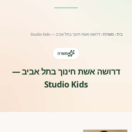
פורומים ולוח מודעות
אזור לחברים
בית
‹
משרות
‹
דרושה אשת חינוך בתל אביב — Studio Kids
השתלמויות וקורסים לגננות ולצוותי חינוך | גיל הרך 0-6
מרכז ידע ומאמרים
משרה
רישום חבר חדש
דרושה אשת חינוך בתל אביב —
Studio Kids
חנות עזרים ומוצרים
צור קשר
פורטל רואי חשבון