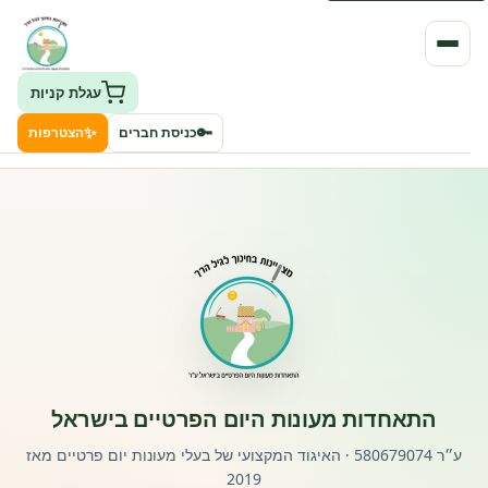
עגלת קניות
✨
🔑
כניסת חברים
הצטרפות
העמותה
חיפוש גני ילדים ונותני שירותים
ClockID – מערכת ניהול גנים
רישוי וחקיקה
התאחדות מעונות היום הפרטיים בישראל
פורטל לוח מודעות דרושים עובדים
ע״ר 580679074 · האיגוד המקצועי של בעלי מעונות יום פרטיים מאז
2019