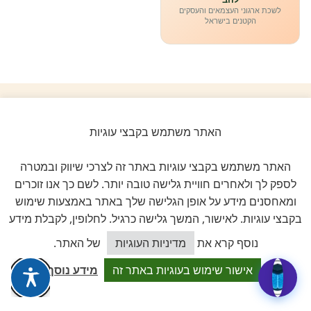
לשכת ארגוני העצמאים והעסקים
הקטנים בישראל
ביקורות אמיתיות ב-GOOGLE
האתר משתמש בקבצי עוגיות
דירוג 5 ★ מתוך 5
האתר משתמש בקבצי עוגיות באתר זה לצרכי שיווק ובמטרה
לספק לך ולאחרים חוויית גלישה טובה יותר. לשם כך אנו זוכרים
★★★★★
על בסיס
11 ביקורות מאומתות
ומאחסנים מידע על אופן הגלישה שלך באתר באמצעות שימוש
בקבצי עוגיות. לאישור, המשך גלישה כרגיל. לחלופין, לקבלת מידע
לכל הביקורות ב-Google
כיצד אוכל לסייע?
נוסף קרא את
מדיניות העוגיות
של האתר.
אישור שימוש בעוגיות באתר זה
מידע נוסף
Dalia attia
D
לפני שבוע · Google Reviews