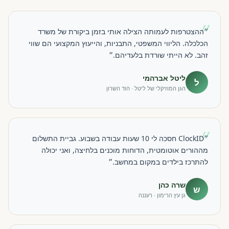
״
״ההצטרפות לעמותה הצילה אותי בזמן ביקורת של משרד
הכלכלה. הליווי המשפטי, התבניות, והייעוץ המקצועי הם שווי
זהב. לא הייתי שורדת בלעדיהם.״
ליטל אברהמי
ל
הגן המוזיקלי של ליטל · הוד השרון
״
״ClockID חסכה לי 10 שעות עבודה בשבוע. גביית התשלום
מההורים אוטומטית, הדוחות מוכנים בלחיצה, ואני יכולה
להתרכז בילדים במקום במחשב.״
שרה כהן
ש
גן עץ הרימון · רעננה