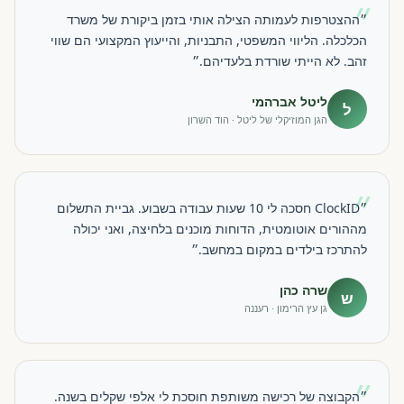
״
״ההצטרפות לעמותה הצילה אותי בזמן ביקורת של משרד
הכלכלה. הליווי המשפטי, התבניות, והייעוץ המקצועי הם שווי
זהב. לא הייתי שורדת בלעדיהם.״
ליטל אברהמי
ל
הגן המוזיקלי של ליטל · הוד השרון
״
״ClockID חסכה לי 10 שעות עבודה בשבוע. גביית התשלום
מההורים אוטומטית, הדוחות מוכנים בלחיצה, ואני יכולה
להתרכז בילדים במקום במחשב.״
שרה כהן
ש
גן עץ הרימון · רעננה
״
״הקבוצה של רכישה משותפת חוסכת לי אלפי שקלים בשנה.