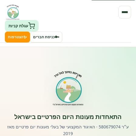
עגלת קניות
✨
🔑
כניסת חברים
הצטרפות
העמותה
חיפוש גני ילדים ונותני שירותים
ClockID – מערכת ניהול גנים
רישוי וחקיקה
התאחדות מעונות היום הפרטיים בישראל
פורטל לוח מודעות דרושים עובדים
ע״ר 580679074 · האיגוד המקצועי של בעלי מעונות יום פרטיים מאז
2019