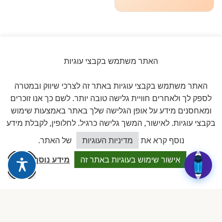
האתר משתמש בקבצי עוגיות
ביקורות אמיתיות ב-GOOGLE
האתר משתמש בקבצי עוגיות באתר זה לצרכי שיווק ובמטרה
דירוג 5 ★ מתוך 5
לספק לך ולאחרים חוויית גלישה טובה יותר. לשם כך אנו זוכרים
ומאחסנים מידע על אופן הגלישה שלך באתר באמצעות שימוש
★★★★★
על בסיס
11 ביקורות מאומתות
בקבצי עוגיות. לאישור, המשך גלישה כרגיל. לחלופין, לקבלת מידע
כיצד אוכל לסייע?
נוסף קרא את
מדיניות העוגיות
של האתר.
לכל הביקורות ב-Google
אישור שימוש בעוגיות באתר זה
מידע נוסף
Dalia attia
D
לפני שבוע · Google Reviews
★★★★★
״עמותה מקצועית ביותר, נותנת מענה אמיתי לבעלות מעונות פרטיים.