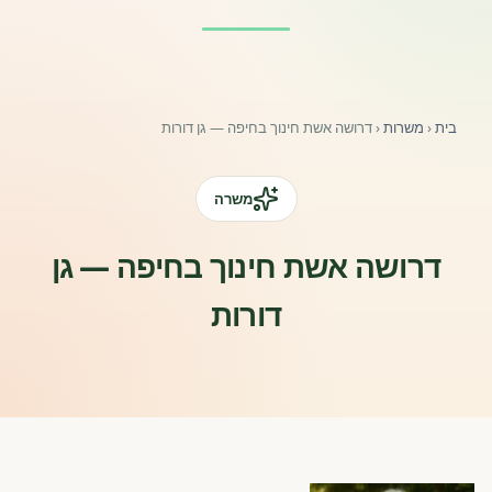
פורומים ולוח מודעות
אזור לחברים
בית
‹
משרות
‹
דרושה אשת חינוך בחיפה — גן דורות
השתלמויות וקורסים לגננות ולצוותי חינוך | גיל הרך 0-6
מרכז ידע ומאמרים
משרה
רישום חבר חדש
דרושה אשת חינוך בחיפה — גן
דורות
חנות עזרים ומוצרים
צור קשר
פורטל רואי חשבון