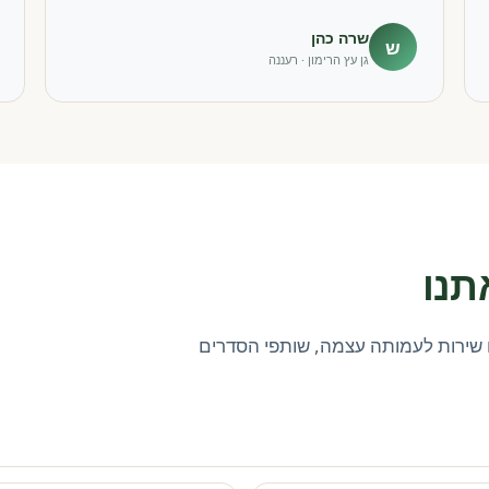
שרה כהן
ש
גן עץ הרימון · רעננה
תנו
שירות לעמותה עצמה, שותפי הסדרים