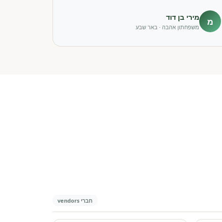
מירי בן דוד
מ
משפחתון אהבה · באר שבע
חברי vendors