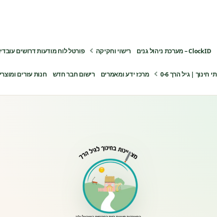
ClockID – מערכת ניהול גנים
רישוי וחקיקה
פורטל לוח מודעות דרושים עובדי
ינוך | גיל הרך 0-6
מרכז ידע ומאמרים
רישום חבר חדש
חנות עזרים ומוצרי