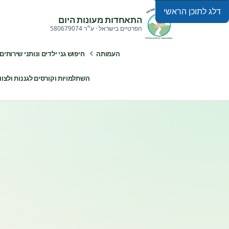
דלג לתוכן הראשי
התאחדות מעונות היום
הפרטיים בישראל · ע״ר 580679074
העמותה
חיפוש גני ילדים ונותני שירותים
השתלמויות וקורסים לגננות ולצוותי ח