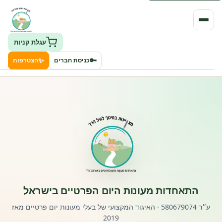
עגלת קניות
✨
🔑
כניסת חברים
הצטרפות
העמותה
חיפוש גני ילדים ונותני שירותים
ClockID – מערכת ניהול גנים
רישוי וחקיקה
התאחדות מעונות היום הפרטיים בישראל
פורטל לוח מודעות דרושים עובדים
ע״ר 580679074 · האיגוד המקצועי של בעלי מעונות יום פרטיים מאז
2019