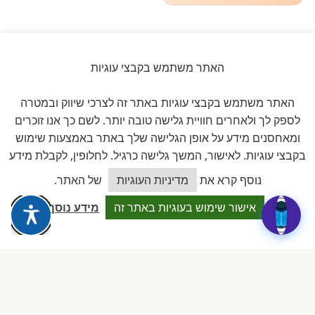
האתר משתמש בקבצי עוגיות
ביקורות אמיתיות ב-GOOGLE
האתר משתמש בקבצי עוגיות באתר זה לצרכי שיווק ובמטרה
דירוג 5 ★ מתוך 5
לספק לך ולאחרים חוויית גלישה טובה יותר. לשם כך אנו זוכרים
ומאחסנים מידע על אופן הגלישה שלך באתר באמצעות שימוש
★★★★★
על בסיס
11 ביקורות מאומתות
בקבצי עוגיות. לאישור, המשך גלישה כרגיל. לחלופין, לקבלת מידע
כיצד אוכל לסייע?
נוסף קרא את
מדיניות העוגיות
של האתר.
לכל הביקורות ב-Google
אישור שימוש בעוגיות באתר זה
מידע נוסף
Dalia attia
D
לפני שבוע · Google Reviews
★★★★★
״עמותה מקצועית ביותר, נותנת מענה אמיתי לבעלות מעונות פרטיים.
תמיכה משפטית, השתלמויות והסדרים שווי זהב.״