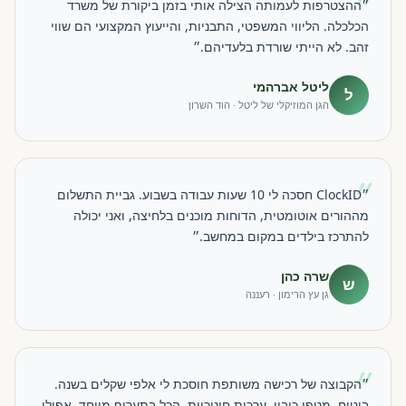
״
״ההצטרפות לעמותה הצילה אותי בזמן ביקורת של משרד
הכלכלה. הליווי המשפטי, התבניות, והייעוץ המקצועי הם שווי
זהב. לא הייתי שורדת בלעדיהם.״
ליטל אברהמי
ל
הגן המוזיקלי של ליטל · הוד השרון
״
״ClockID חסכה לי 10 שעות עבודה בשבוע. גביית התשלום
מההורים אוטומטית, הדוחות מוכנים בלחיצה, ואני יכולה
להתרכז בילדים במקום במחשב.״
שרה כהן
ש
גן עץ הרימון · רעננה
״
״הקבוצה של רכישה משותפת חוסכת לי אלפי שקלים בשנה.
ביטוח, מטפי כיבוי, ערכות חינוכיות, הכל בתעריף מיוחד. אפילו