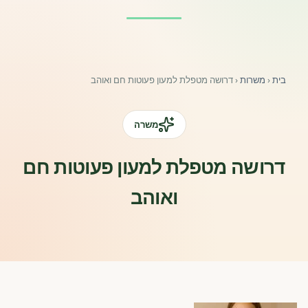
פורומים ולוח מודעות
אזור לחברים
בית
‹
משרות
‹
דרושה מטפלת למעון פעוטות חם ואוהב
השתלמויות וקורסים לגננות ולצוותי חינוך | גיל הרך 0-6
מרכז ידע ומאמרים
משרה
רישום חבר חדש
דרושה מטפלת למעון פעוטות חם
ואוהב
חנות עזרים ומוצרים
צור קשר
פורטל רואי חשבון