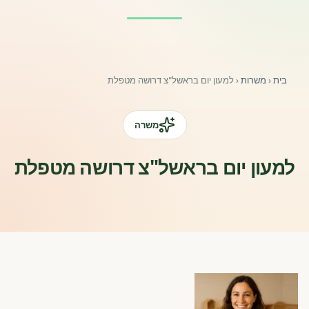
פורומים ולוח מודעות
אזור לחברים
בית
‹
משרות
‹
למעון יום בראשל"צ דרושה מטפלת
השתלמויות וקורסים לגננות ולצוותי חינוך | גיל הרך 0-6
מרכז ידע ומאמרים
משרה
רישום חבר חדש
למעון יום בראשל"צ דרושה מטפלת
חנות עזרים ומוצרים
צור קשר
פורטל רואי חשבון