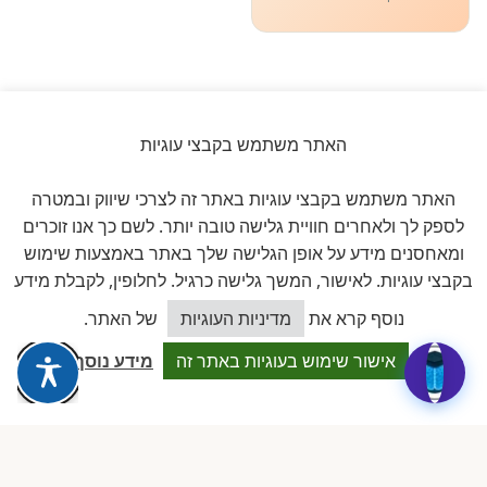
האתר משתמש בקבצי עוגיות
ביקורות אמיתיות ב-GOOGLE
דירוג 5 ★ מתוך 5
האתר משתמש בקבצי עוגיות באתר זה לצרכי שיווק ובמטרה
לספק לך ולאחרים חוויית גלישה טובה יותר. לשם כך אנו זוכרים
ומאחסנים מידע על אופן הגלישה שלך באתר באמצעות שימוש
★★★★★
על בסיס
11 ביקורות מאומתות
בקבצי עוגיות. לאישור, המשך גלישה כרגיל. לחלופין, לקבלת מידע
כיצד אוכל לסייע?
לכל הביקורות ב-Google
נוסף קרא את
מדיניות העוגיות
של האתר.
אישור שימוש בעוגיות באתר זה
מידע נוסף
Dalia attia
D
לפני שבוע · Google Reviews
★★★★★
״עמותה מקצועית ביותר, נותנת מענה אמיתי לבעלות מעונות פרטיים.