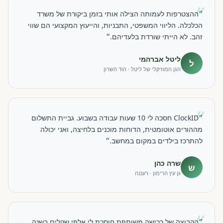
״
״ההצטרפות לעמותה הצילה אותי בזמן ביקורת של משרד
הכלכלה. הליווי המשפטי, התבניות, והייעוץ המקצועי הם שווי
זהב. לא הייתי שורדת בלעדיהם.״
ליטל אברהמי
ל
הגן המוזיקלי של ליטל · הוד השרון
״
״ClockID חסכה לי 10 שעות עבודה בשבוע. גביית התשלום
מההורים אוטומטית, הדוחות מוכנים בלחיצה, ואני יכולה
להתרכז בילדים במקום במחשב.״
שרה כהן
ש
גן עץ הרימון · רעננה
״
״הקבוצה של רכישה משותפת חוסכת לי אלפי שקלים בשנה.