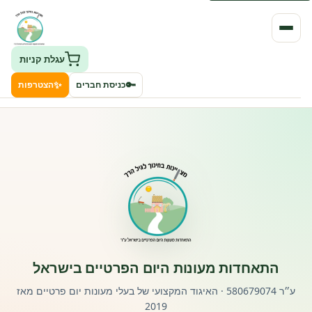
עגלת קניות
✨
🔑
כניסת חברים
הצטרפות
העמותה
חיפוש גני ילדים ונותני שירותים
ClockID – מערכת ניהול גנים
רישוי וחקיקה
התאחדות מעונות היום הפרטיים בישראל
פורטל לוח מודעות דרושים עובדים
ע״ר 580679074 · האיגוד המקצועי של בעלי מעונות יום פרטיים מאז
2019